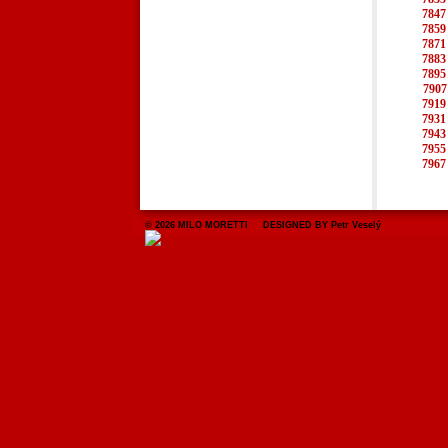
7847
7859
7871
7883
7895
7907
7919
7931
7943
7955
7967
© 2026 MILO MORETTI DESIGNED BY Petr Veselý