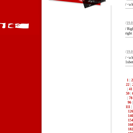
/ <a 
/
19.0
/ Rig
right
/
19.0
/ <a 
1xbet
1
|
2
22
|
|
41
59
|
|
78
96
111
|
12
14
15
16
18