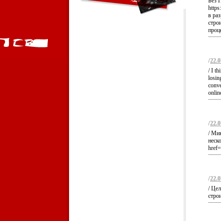
Без 
https
в ра
стро
проце
/
22.0
/ I t
losin
conve
onli
/
22.0
/ Ми
неск
href=
/
22.0
/ Це
строи