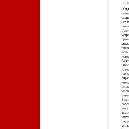
/
22.0
/ От
санат
слыш
целях
потом
Гулят
устро
прок
снежк
впере
всем 
исто
бассе
Обор
извес
нахо
https
нахо
сложн
visot
буге
Бело
парен
мног
атмос
чист
щедро
мягк