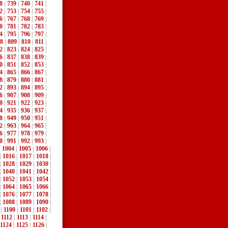
8
|
739
|
740
|
741
|
2
|
753
|
754
|
755
|
6
|
767
|
768
|
769
|
0
|
781
|
782
|
783
|
4
|
795
|
796
|
797
|
8
|
809
|
810
|
811
|
2
|
823
|
824
|
825
|
6
|
837
|
838
|
839
|
0
|
851
|
852
|
853
|
4
|
865
|
866
|
867
|
8
|
879
|
880
|
881
|
2
|
893
|
894
|
895
|
6
|
907
|
908
|
909
|
0
|
921
|
922
|
923
|
4
|
935
|
936
|
937
|
8
|
949
|
950
|
951
|
2
|
963
|
964
|
965
|
6
|
977
|
978
|
979
|
0
|
991
|
992
|
993
|
|
1004
|
1005
|
1006
|
|
1016
|
1017
|
1018
|
|
1028
|
1029
|
1030
|
|
1040
|
1041
|
1042
|
|
1052
|
1053
|
1054
|
|
1064
|
1065
|
1066
|
|
1076
|
1077
|
1078
|
|
1088
|
1089
|
1090
|
|
1100
|
1101
|
1102
|
|
1112
|
1113
|
1114
|
1124
|
1125
|
1126
|