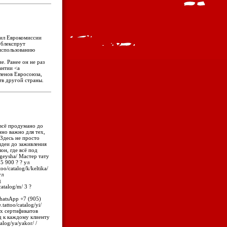
вил Еврокомиссии
>блекспрут
использованию
ие. Ранее он не раз
антии <a
членов Евросоюза,
тв другой страны.
 всё продумано до
енно важно для тех,
/ Здесь не просто
идеи до заживления
лон, где всё под
/geysha/ Мастер тату
15 900 ? ? ул
too/catalog/k/keltika/
ул
д
/catalog/m/ 3 ?
WhatsApp +7 (905)
attoo/catalog/yi/
х сертификатов
д к каждому клиенту
log/ya/yakor/ /