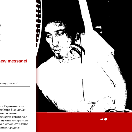
mannypharm /
вил Еврокомиссии
t>https blsp at</a>
ких активов
acksprut ссылка</a>
не нужны конкретные
web at</a> от членов
енных средств