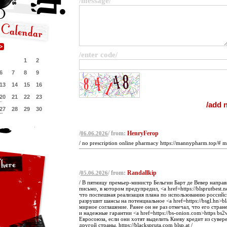
/message/
/enter code/
1
2
6
7
8
9
13
14
15
16
20
21
22
23
27
28
29
30
/
/ from:
HenryFerop
06.06.2026
/ no prescription online pharmacy https://mannypharm.top/# 
/
/ from:
Randallkip
05.06.2026
/ В пятницу премьер-министр Бельгии Барт де Вевер напра
письмо, в котором предупредил, <a href=https://blsprutbest.ne
что поспешная реализация плана по использованию российс
разрушит шансы на потенциальное <a href=https://bsgl.hn>bl
мирное соглашение. Ранее он не раз отмечал, что его стра
и надежные гарантии <a href=https://bs-onion.com>https bs2
Евросоюза, если они хотят выделить Киеву кредит из сувер
другой страны. https://blackspruta.com blsp.at /