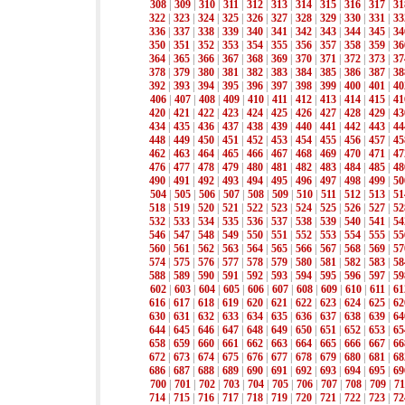
308
|
309
|
310
|
311
|
312
|
313
|
314
|
315
|
316
|
317
|
31
322
|
323
|
324
|
325
|
326
|
327
|
328
|
329
|
330
|
331
|
33
336
|
337
|
338
|
339
|
340
|
341
|
342
|
343
|
344
|
345
|
34
350
|
351
|
352
|
353
|
354
|
355
|
356
|
357
|
358
|
359
|
36
364
|
365
|
366
|
367
|
368
|
369
|
370
|
371
|
372
|
373
|
37
378
|
379
|
380
|
381
|
382
|
383
|
384
|
385
|
386
|
387
|
38
392
|
393
|
394
|
395
|
396
|
397
|
398
|
399
|
400
|
401
|
40
406
|
407
|
408
|
409
|
410
|
411
|
412
|
413
|
414
|
415
|
41
420
|
421
|
422
|
423
|
424
|
425
|
426
|
427
|
428
|
429
|
43
434
|
435
|
436
|
437
|
438
|
439
|
440
|
441
|
442
|
443
|
44
448
|
449
|
450
|
451
|
452
|
453
|
454
|
455
|
456
|
457
|
45
462
|
463
|
464
|
465
|
466
|
467
|
468
|
469
|
470
|
471
|
47
476
|
477
|
478
|
479
|
480
|
481
|
482
|
483
|
484
|
485
|
48
490
|
491
|
492
|
493
|
494
|
495
|
496
|
497
|
498
|
499
|
50
504
|
505
|
506
|
507
|
508
|
509
|
510
|
511
|
512
|
513
|
51
518
|
519
|
520
|
521
|
522
|
523
|
524
|
525
|
526
|
527
|
52
532
|
533
|
534
|
535
|
536
|
537
|
538
|
539
|
540
|
541
|
54
546
|
547
|
548
|
549
|
550
|
551
|
552
|
553
|
554
|
555
|
55
560
|
561
|
562
|
563
|
564
|
565
|
566
|
567
|
568
|
569
|
57
574
|
575
|
576
|
577
|
578
|
579
|
580
|
581
|
582
|
583
|
58
588
|
589
|
590
|
591
|
592
|
593
|
594
|
595
|
596
|
597
|
59
602
|
603
|
604
|
605
|
606
|
607
|
608
|
609
|
610
|
611
|
61
616
|
617
|
618
|
619
|
620
|
621
|
622
|
623
|
624
|
625
|
62
630
|
631
|
632
|
633
|
634
|
635
|
636
|
637
|
638
|
639
|
64
644
|
645
|
646
|
647
|
648
|
649
|
650
|
651
|
652
|
653
|
65
658
|
659
|
660
|
661
|
662
|
663
|
664
|
665
|
666
|
667
|
66
672
|
673
|
674
|
675
|
676
|
677
|
678
|
679
|
680
|
681
|
68
686
|
687
|
688
|
689
|
690
|
691
|
692
|
693
|
694
|
695
|
69
700
|
701
|
702
|
703
|
704
|
705
|
706
|
707
|
708
|
709
|
71
714
|
715
|
716
|
717
|
718
|
719
|
720
|
721
|
722
|
723
|
72