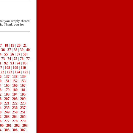
 that you simply shared
his. Thank you for
7
|
18
|
19
|
20
|
21
|
|
36
|
37
|
38
|
39
|
40
4
|
55
|
56
|
57
|
58
|
|
73
|
74
|
75
|
76
|
77
1
|
92
|
93
|
94
|
95
|
07
|
108
|
109
|
110
|
122
|
123
|
124
|
125
|
6
|
137
|
138
|
139
|
0
|
151
|
152
|
153
|
4
|
165
|
166
|
167
|
8
|
179
|
180
|
181
|
2
|
193
|
194
|
195
|
6
|
207
|
208
|
209
|
0
|
221
|
222
|
223
|
4
|
235
|
236
|
237
|
8
|
249
|
250
|
251
|
2
|
263
|
264
|
265
|
6
|
277
|
278
|
279
|
90
|
291
|
292
|
293
|
4
|
305
|
306
|
307
|