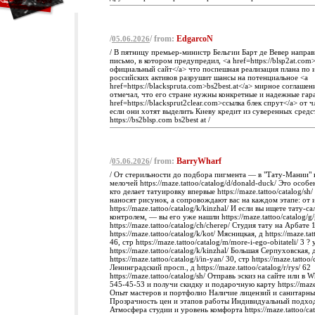
/
/ from:
EdgarcoN
05.06.2026
/ В пятницу премьер-министр Бельгии Барт де Вевер напра
письмо, в котором предупредил, <a href=https://blsp2at.com
официальный сайт</a> что поспешная реализация плана по 
российских активов разрушит шансы на потенциальное <a
href=https://blackspruta.com>bs2best.at</a> мирное соглашен
отмечал, что его стране нужны конкретные и надежные гар
href=https://blacksprut2clear.com>ccылка блек спрут</a> от 
если они хотят выделить Киеву кредит из суверенных средс
https://bs2blsp.com bs2best at /
/
/ from:
BarryWharf
05.06.2026
/ От стерильности до подбора пигмента — в "Тату-Мании"
мелочей https://maze.tattoo/catalog/d/donald-duck/ Это особ
кто делает татуировку впервые https://maze.tattoo/catalog/sh
наносят рисунок, а сопровождают вас на каждом этапе: от 
https://maze.tattoo/catalog/k/kinzhal/ И если вы ищете тату-са
контролем, — вы его уже нашли https://maze.tattoo/catalog/g
https://maze.tattoo/catalog/ch/cherep/ Студия тату на Арбате 
https://maze.tattoo/catalog/k/kot/ Мясницкая, д https://maze.tat
46, стр https://maze.tattoo/catalog/m/more-i-ego-obitateli/ 3 ? 
https://maze.tattoo/catalog/k/kinzhal/ Большая Серпуховская, 
https://maze.tattoo/catalog/i/in-yan/ 30, стр https://maze.tattoo
Ленинградский просп., д https://maze.tattoo/catalog/r/rys/ 62
https://maze.tattoo/catalog/sh/ Отправь эскиз на сайте или в 
545-45-53 и получи скидку и подарочную карту https://maze.t
Опыт мастеров и портфолио Наличие лицензий и санитарны
Прозрачность цен и этапов работы Индивидуальный подхо
Атмосфера студии и уровень комфорта https://maze.tattoo/cata