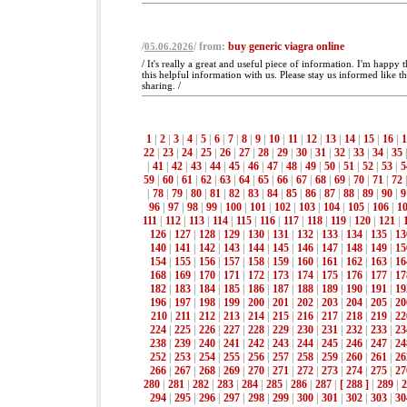
/
/ from:
buy generic viagra online
05.06.2026
/ It's really a great and useful piece of information. I'm happy
this helpful information with us. Please stay us informed like t
sharing. /
1
|
2
|
3
|
4
|
5
|
6
|
7
|
8
|
9
|
10
|
11
|
12
|
13
|
14
|
15
|
16
|
1
22
|
23
|
24
|
25
|
26
|
27
|
28
|
29
|
30
|
31
|
32
|
33
|
34
|
35
|
41
|
42
|
43
|
44
|
45
|
46
|
47
|
48
|
49
|
50
|
51
|
52
|
53
|
5
59
|
60
|
61
|
62
|
63
|
64
|
65
|
66
|
67
|
68
|
69
|
70
|
71
|
72
|
78
|
79
|
80
|
81
|
82
|
83
|
84
|
85
|
86
|
87
|
88
|
89
|
90
|
9
96
|
97
|
98
|
99
|
100
|
101
|
102
|
103
|
104
|
105
|
106
|
1
111
|
112
|
113
|
114
|
115
|
116
|
117
|
118
|
119
|
120
|
121
|
126
|
127
|
128
|
129
|
130
|
131
|
132
|
133
|
134
|
135
|
13
140
|
141
|
142
|
143
|
144
|
145
|
146
|
147
|
148
|
149
|
15
154
|
155
|
156
|
157
|
158
|
159
|
160
|
161
|
162
|
163
|
16
168
|
169
|
170
|
171
|
172
|
173
|
174
|
175
|
176
|
177
|
17
182
|
183
|
184
|
185
|
186
|
187
|
188
|
189
|
190
|
191
|
19
196
|
197
|
198
|
199
|
200
|
201
|
202
|
203
|
204
|
205
|
20
210
|
211
|
212
|
213
|
214
|
215
|
216
|
217
|
218
|
219
|
22
224
|
225
|
226
|
227
|
228
|
229
|
230
|
231
|
232
|
233
|
23
238
|
239
|
240
|
241
|
242
|
243
|
244
|
245
|
246
|
247
|
24
252
|
253
|
254
|
255
|
256
|
257
|
258
|
259
|
260
|
261
|
26
266
|
267
|
268
|
269
|
270
|
271
|
272
|
273
|
274
|
275
|
27
280
|
281
|
282
|
283
|
284
|
285
|
286
|
287
|
[ 288 ]
|
289
|
2
294
|
295
|
296
|
297
|
298
|
299
|
300
|
301
|
302
|
303
|
30