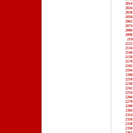
2014
2026
2038
2050
2062
2074
2086
2098
211
2122
2134
2146
2158
2170
2182
2194
2206
2218
2230
2242
2254
2266
2278
2290
2302
2314
2326
2338
2350
2362