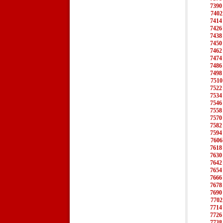
7390
7402
7414
7426
7438
7450
7462
7474
7486
7498
7510
7522
7534
7546
7558
7570
7582
7594
7606
7618
7630
7642
7654
7666
7678
7690
7702
7714
7726
7738