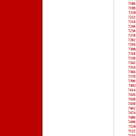
7186
7198
7210
7222
7234
7246
7258
7270
7282
7294
7306
7318
7330
7342
7354
7366
7378
7390
7402
7414
7426
7438
7450
7462
7474
7486
7498
7510
7522
7534