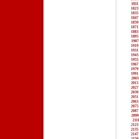
1811
1823
1835
1847
1859
1871
1883
1895
1907
1919
1931
1943
1955
1967
1979
1991
2003
2015
2027
2039
2051
2063
2075
2087
2099
211
2123
2135
2147
2159