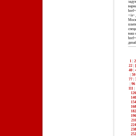
заду
вари
href=
</a>
Моск
плит
спец
ваш 
href
дизай
1
|
2
22
|
40
|
|
59
77
|
|
96
111
|
12
14
15
16
18
19
21
22
23
25