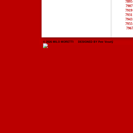
7895
7907
7919
7931
7943
7955
796
© 2026 MILO MORETTI DESIGNED BY Petr Veselý