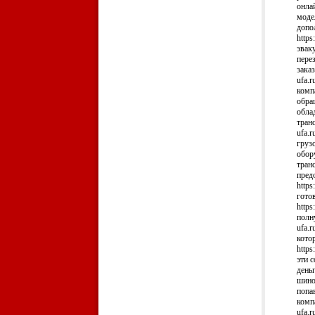
онлай
моде
допо
https
эвак
пере
заказ
ufa.
комп
обра
обла
тран
ufa.
груз
обор
тран
пред
https
гото
https
полн
ufa.
кото
https
эти 
деньг
шино
попа
комп
ufa.r