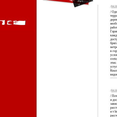
/
04.0
/ Од
терр
дерев
необ
рабо
Гара
кажд
досту
бриг
метро
в го
услов
sveto
этих
уступ
Квал
видов
/
04.0
/ По
и до
зави
расс
и т h
расс