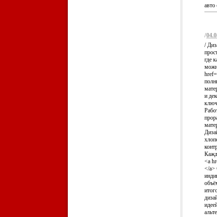
авто 
/
04.0
/ Ди
прос
где 
можн
href
полн
мате
и дек
ключ
Рабо
прор
мате
Диза
хлоп
конт
Кажд
<a h
</a>
инди
объё
итог
диза
идее
альт