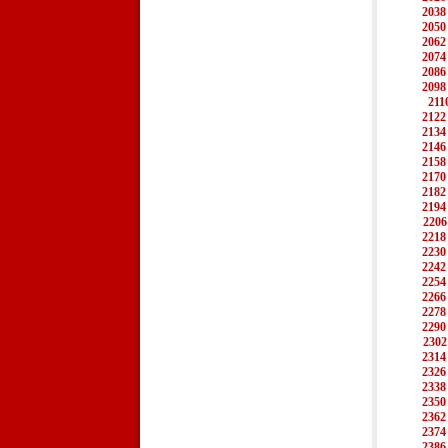
2038
2050
2062
2074
2086
2098
211
2122
2134
2146
2158
2170
2182
2194
2206
2218
2230
2242
2254
2266
2278
2290
2302
2314
2326
2338
2350
2362
2374
2386