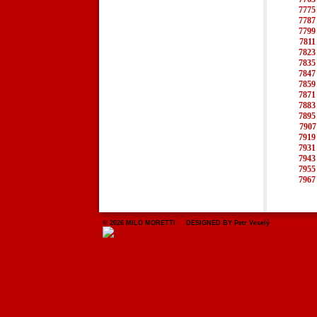
7775
7787
7799
7811
7823
7835
7847
7859
7871
7883
7895
7907
7919
7931
7943
7955
7967
© 2026 MILO MORETTI DESIGNED BY Petr Veselý