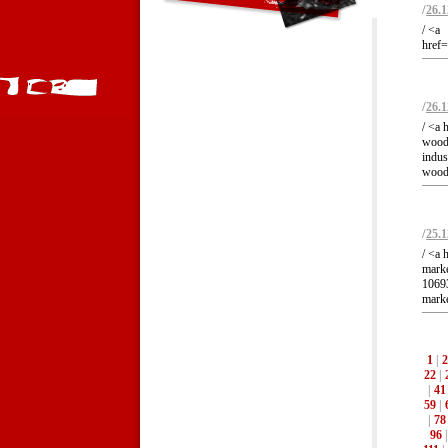
/
26.1
/ <a
href=
/
26.1
/ <a 
woodb
indus
woodb
/
25.1
/ <a 
mark
10693
mark
1
|
2
22
|
|
41
59
|
|
78
96