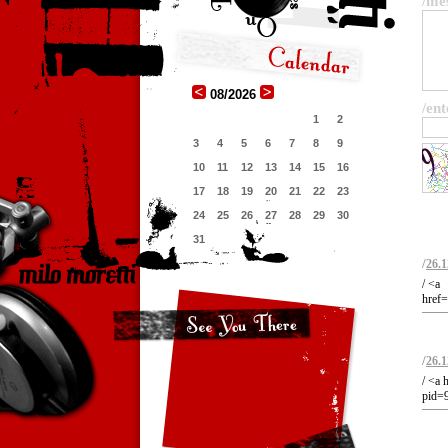
/me
08/2026
/ent
1
2
3
4
5
6
7
8
9
10
11
12
13
14
15
16
17
18
19
20
21
22
23
24
25
26
27
28
29
30
31
/
26.1
/ <a
href=
/
26.1
/ <a 
pid=9