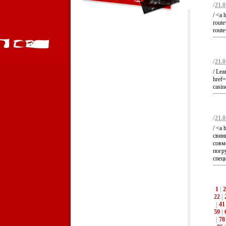
/
21.0
/ <a 
rout
rout
/
21.0
/ Lea
href=
casin
/
21.0
/ <a 
свин
совм
погр
спец
1
|
2
22
|
|
41
59
|
|
78