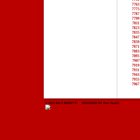
7763
7775
7787
7799
7811
7823
7835
7847
7859
7871
7883
7895
7907
7919
7931
7943
7955
7967
© 2026 MILO MORETTI DESIGNED BY Petr Veselý