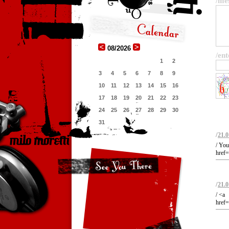
/me
08/2026
/ent
1
2
3
4
5
6
7
8
9
10
11
12
13
14
15
16
17
18
19
20
21
22
23
24
25
26
27
28
29
30
31
/
21.0
/ You
href=
/
21.0
/ <a
href=