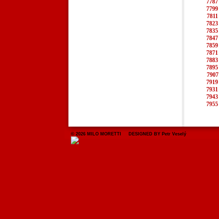
7787
7799
7811
7823
7835
7847
7859
7871
7883
7895
7907
7919
7931
7943
7955
© 2026 MILO MORETTI DESIGNED BY Petr Veselý