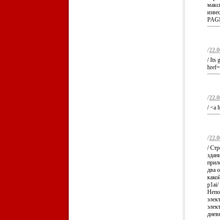
макс
извес
PAGE
/
22.0
/ Its
href=
/
22.0
/ <a 
/
22.0
/ Ст
здан
приле
два о
какой
p1ai/
Непо
элек
элект
дневн