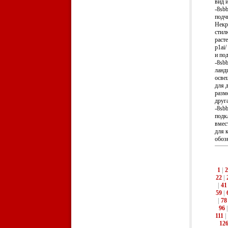
вид 
-8sb
подчи
Некр
стил
раст
p1ai
и по
-8sb
ланд
осве
для 
разм
друга
-8sb
подкл
вмест
для 
обоз
1
|
2
22
|
|
41
59
|
|
78
96
111
|
12