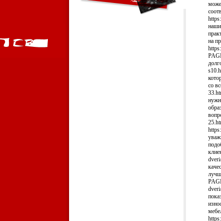
може
соот
https
наши
прак
на п
https
PAGE
долго
s10.
кото
со вс
33.h
нужн
обра
вопро
25.h
https
уваж
подо
клиен
dver
каче
лучши
PAGE
dver
пока
изно
мебе
https