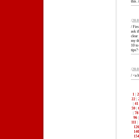
this.
/
20.0
/ Fir
ask i
clear
my th
10 to
tips?
/
20.0
/ <a 
1
|
2
22
|
|
41
59
|
|
78
96
111
|
12
14
15