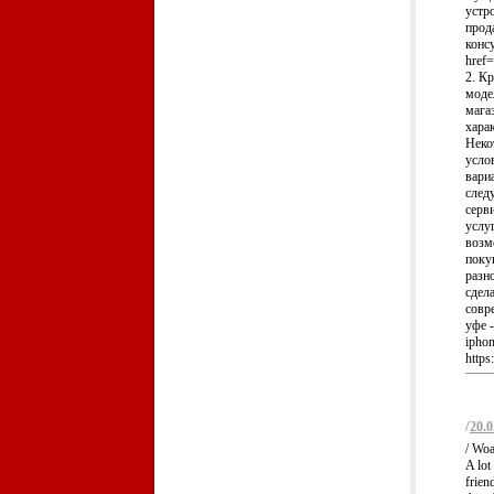
устр
прод
конс
href=
2. К
моде
мага
хара
Неко
усло
вари
след
серв
услу
возм
поку
разн
сдел
совр
уфе -
ipho
https
/
20.0
/ Woa
A lot
frien