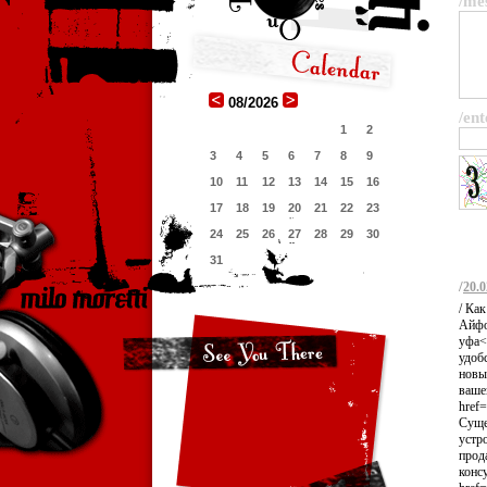
/me
08/2026
/ent
1
2
3
4
5
6
7
8
9
10
11
12
13
14
15
16
17
18
19
20
21
22
23
24
25
26
27
28
29
30
31
/
20.0
/ Ка
Айфон
уфа<
удоб
новы
ваше
href=
Суще
устр
прод
конс