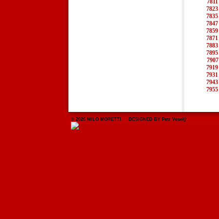
7811
7823
7835
7847
7859
7871
7883
7895
7907
7919
7931
7943
7955
© 2026 MILO MORETTI DESIGNED BY Petr Veselý