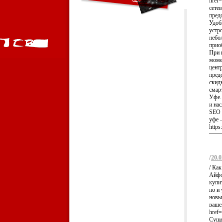
href=
сете
пред
Удоб
устр
небо
прио
При 
моме
цент
пред
скид
смар
Уфе.
и на
SEO 
уфе -
https
/
20.0
/ Ка
Айфон
купи
но и
новы
ваше
href=
Суще