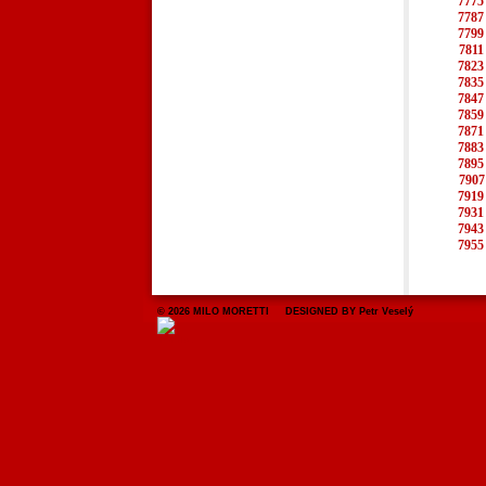
7775
7787
7799
7811
7823
7835
7847
7859
7871
7883
7895
7907
7919
7931
7943
7955
© 2026 MILO MORETTI DESIGNED BY Petr Veselý