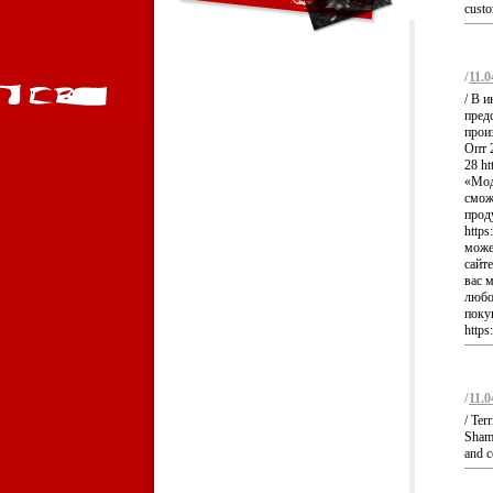
custo
/
11.0
/ В 
пред
произ
Опт 2
28 ht
«Мод
смож
прод
https
може
сайте
вас 
любое
поку
https
/
11.0
/ Ter
Shame
and c