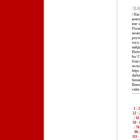
/
11.0
/ Нас
комп
вне з
Поск
можн
роуте
того,
найд
Интер
bo/ 
благ
поль
https
darkn
бизн
Внешн
videt
1
|
2
22
|
|
41
59
|
|
78
96
111
|