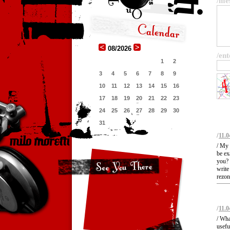
/me
08/2026
/ent
1
2
3
4
5
6
7
8
9
10
11
12
13
14
15
16
17
18
19
20
21
22
23
24
25
26
27
28
29
30
31
/
11.0
/ My 
be ex
you? 
write
rezon
/
11.0
/ Wha
usefu