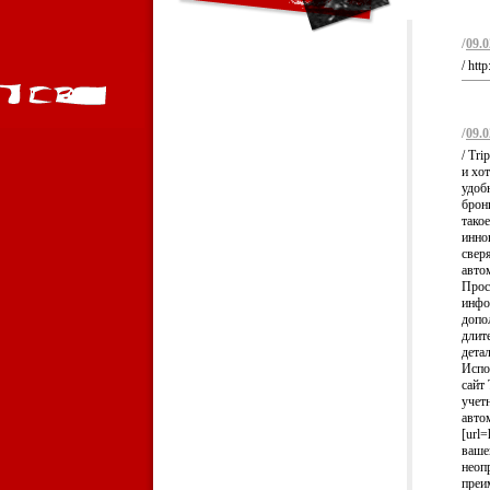
/
09.0
/ htt
/
09.0
/ Tr
и хот
удоб
брони
такое
инно
свер
авто
Прос
инфо
допо
длит
детал
Испо
сайт 
учет
авто
[url=
ваше
неоп
преи