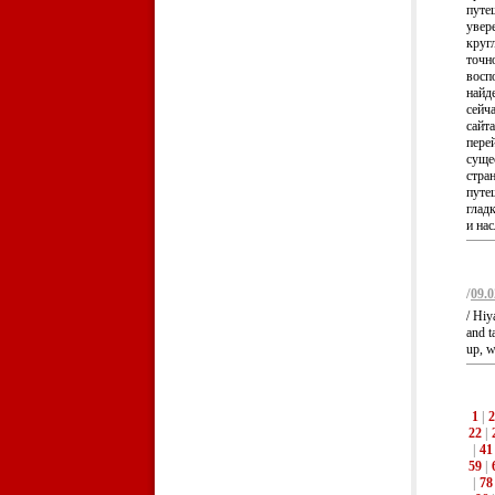
путе
увер
круг
точн
восп
найд
сейча
сайт
перей
суще
стра
путе
глад
и нас
/
09.0
/ Hiy
and t
up, w
1
|
2
22
|
|
41
59
|
|
78