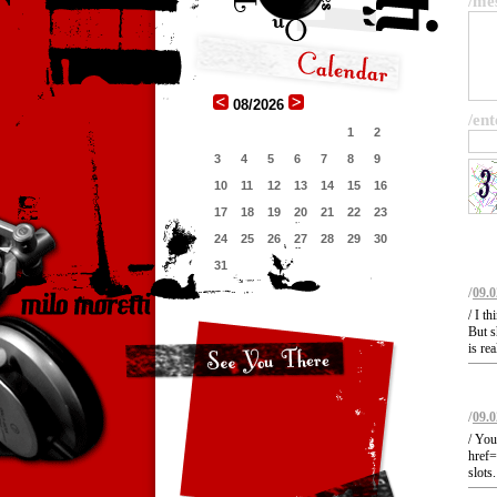
/me
08/2026
/ent
1
2
3
4
5
6
7
8
9
10
11
12
13
14
15
16
17
18
19
20
21
22
23
24
25
26
27
28
29
30
31
/
09.0
/ I t
But s
is re
/
09.0
/ You
href=
slots.