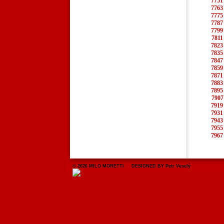
7751
7763
7775
7787
7799
7811
7823
7835
7847
7859
7871
7883
7895
7907
7919
7931
7943
7955
7967
© 2026 MILO MORETTI DESIGNED BY Petr Veselý