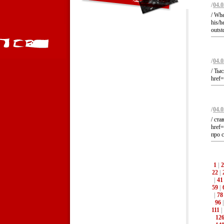
/
04.0
/ Whe
his/h
outst
/
04.0
/ Ты
href=
/
04.0
/ ста
href=
про с
1
|
2
22
|
|
41
59
|
|
78
96
111
|
12