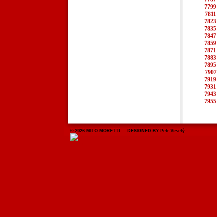
7799
7811
7823
7835
7847
7859
7871
7883
7895
7907
7919
7931
7943
7955
© 2026 MILO MORETTI DESIGNED BY Petr Veselý