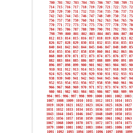
700
|
701
|
702
|
703
|
704
|
705
|
706
|
707
|
708
|
709
|
71
714
|
715
|
716
|
717
|
718
|
719
|
720
|
721
|
722
|
723
|
72
728
|
729
|
730
|
731
|
732
|
733
|
734
|
735
|
736
|
737
|
73
742
|
743
|
744
|
745
|
746
|
747
|
748
|
749
|
750
|
751
|
75
756
|
757
|
758
|
759
|
760
|
761
|
762
|
763
|
764
|
765
|
76
770
|
771
|
772
|
773
|
774
|
775
|
776
|
777
|
778
|
779
|
78
784
|
785
|
786
|
787
|
788
|
789
|
790
|
791
|
792
|
793
|
79
798
|
799
|
800
|
801
|
802
|
803
|
804
|
805
|
806
|
807
|
80
812
|
813
|
814
|
815
|
816
|
817
|
818
|
819
|
820
|
821
|
82
826
|
827
|
828
|
829
|
830
|
831
|
832
|
833
|
834
|
835
|
83
840
|
841
|
842
|
843
|
844
|
845
|
846
|
847
|
848
|
849
|
85
854
|
855
|
856
|
857
|
858
|
859
|
860
|
861
|
862
|
863
|
86
868
|
869
|
870
|
871
|
872
|
873
|
874
|
875
|
876
|
877
|
87
882
|
883
|
884
|
885
|
886
|
887
|
888
|
889
|
890
|
891
|
89
896
|
897
|
898
|
899
|
900
|
901
|
902
|
903
|
904
|
905
|
90
910
|
911
|
912
|
913
|
914
|
915
|
916
|
917
|
918
|
919
|
92
924
|
925
|
926
|
927
|
928
|
929
|
930
|
931
|
932
|
933
|
93
938
|
939
|
940
|
941
|
942
|
943
|
944
|
945
|
946
|
947
|
94
952
|
953
|
954
|
955
|
956
|
957
|
958
|
959
|
960
|
961
|
96
966
|
967
|
968
|
969
|
970
|
971
|
972
|
973
|
974
|
975
|
97
980
|
981
|
982
|
983
|
984
|
985
|
986
|
987
|
988
|
989
|
99
994
|
995
|
996
|
997
|
998
|
999
|
1000
|
1001
|
1002
|
1003
1007
|
1008
|
1009
|
1010
|
1011
|
1012
|
1013
|
1014
|
1015
1019
|
1020
|
1021
|
1022
|
1023
|
1024
|
1025
|
1026
|
1027
1031
|
1032
|
1033
|
1034
|
1035
|
1036
|
1037
|
1038
|
1039
1043
|
1044
|
1045
|
1046
|
1047
|
1048
|
1049
|
1050
|
1051
1055
|
1056
|
1057
|
1058
|
1059
|
1060
|
1061
|
1062
|
1063
1067
|
1068
|
1069
|
1070
|
1071
|
1072
|
1073
|
1074
|
1075
1079
|
1080
|
1081
|
1082
|
1083
|
1084
|
1085
|
1086
|
1087
1091
|
1092
|
1093
|
1094
|
1095
|
1096
|
1097
|
1098
|
1099