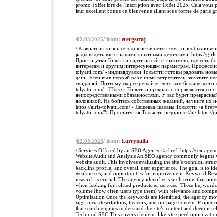
promo 1xBet lors de l'inscription avec 1xBet 2025. Cela vous p
leur excellent bonus de bienvenue allant sous forme de paris gra
/
/ from:
erergstraj
02.03.2025
/ Развратная жизнь сегодня не является чем-то необыкнове
рады видеть вас с нашими опытными девочками. https://girls-t
Проститутки Тольятти сидят на сайте знакомств, где есть 
интересам и другим интересующим параметрам. Профессионал
tolyatti.com/ - индивидуалки Тольятти готовы радовать но
день. Если вы в первый раз с ними встретитесь, захотите н
свиданий. Поэтому скорее решайте, чего вам больше всего хоч
tolyatti.com/ - Шлюхи Тольятти прекрасно справляются со 
непосредственными обязанностями. У вас будет прекрасный
половиной. Не бойтесь собственных желаний, начните их и
https://girls-tolyatti.com/ - Дешевые шалавы Тольятти <a href="h
tolyatti.com/"> Проститутки Тольятти недорого</a> https://girl
/
/ from:
Larrynaila
02.03.2025
/ Services Offered by an SEO Agency <a href=https://seo-age
Website Audit and Analysis An SEO agency commonly begins 
website audit. This involves evaluating the site’s technical struc
backlink profile, and overall user experience. The goal is to ide
weaknesses, and opportunities for improvement. Keyword Re
research is crucial. The agency identifies search terms that pote
when looking for related products or services. These keywords
volume (how often users type them) with relevance and compe
Optimization Once the keywords are identified, the agency move
tags, meta descriptions, headers, and on-page content. Proper
that search engines understand the site’s content and deem it rel
Technical SEO This covers elements like site speed optimizatio