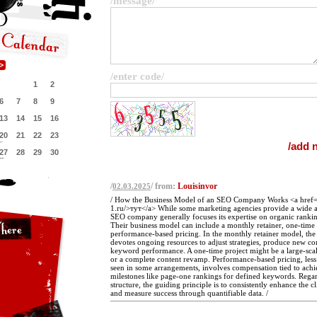
/message/
/enter code/
1
2
6
7
8
9
13
14
15
16
20
21
22
23
27
28
29
30
/
/ from:
Louisinvor
02.03.2025
/ How the Business Model of an SEO Company Works <a href=
1.ru/>тут</a> While some marketing agencies provide a wide ar
SEO company generally focuses its expertise on organic rank
Their business model can include a monthly retainer, one-time p
performance-based pricing. In the monthly retainer model, t
devotes ongoing resources to adjust strategies, produce new co
keyword performance. A one-time project might be a large-scal
or a complete content revamp. Performance-based pricing, less
seen in some arrangements, involves compensation tied to achi
milestones like page-one rankings for defined keywords. Rega
structure, the guiding principle is to consistently enhance the cli
and measure success through quantifiable data. /