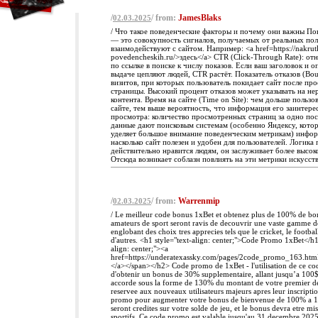
/
/ from:
JamesBlaks
02.03.2025
/ Что такое поведенческие факторы и почему они важны П
— это совокупность сигналов, получаемых от реальных пол
взаимодействуют с сайтом. Например: <a href=https://nakrut
povedencheskih.ru/>здесь</a> CTR (Click-Through Rate): от
по ссылке в поиске к числу показов. Если ваш заголовок и о
выдаче цепляют людей, CTR растёт. Показатель отказов (Bou
визитов, при которых пользователь покидает сайт после пр
страницы. Высокий процент отказов может указывать на не
контента. Время на сайте (Time on Site): чем дольше пользов
сайте, тем выше вероятность, что информация его заинтере
просмотра: количество просмотренных страниц за одно пос
данные дают поисковым системам (особенно Яндексу, котор
уделяет большое внимание поведенческим метрикам) инфо
насколько сайт полезен и удобен для пользователей. Логика 
действительно нравится людям, он заслуживает более высоко
Отсюда возникает соблазн повлиять на эти метрики искусст
/
/ from:
Warrenmip
02.03.2025
/ Le meilleur code bonus 1xBet et obtenez plus de 100% de bo
amateurs de sport seront ravis de decouvrir une vaste gamme d
englobant des choix tres apprecies tels que le cricket, le football
d'autres. <h1 style="text-align: center;">Code Promo 1xBet</h1
align: center;"><a
href=https://underatexassky.com/pages/2code_promo_163.htm
</a></span></h2> Code promo de 1xBet - l'utilisation de ce co
d'obtenir un bonus de 30% supplementaire, allant jusqu’a 100$
accorde sous la forme de 130% du montant de votre premier dep
reservee aux nouveaux utilisateurs majeurs apres leur inscripti
promo pour augmenter votre bonus de bienvenue de 100% a 
seront credites sur votre solde de jeu, et le bonus devra etre mis
sportifs. Ce code promo est valable jusqu'au 31 decembre 2025.