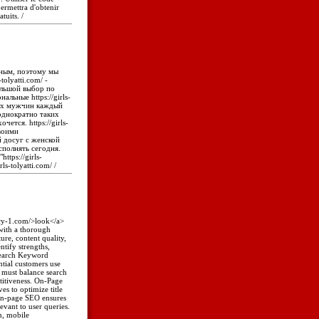
ermettra d'obtenir
tuits. /
нным, поэтому мы
olyatti.com/ -
большой выбор по
ьные https://girls-
вых мужчин каждый
еоднократно таких
ется. https://girls-
своими
 досуг с женской
сполнять сегодня.
ttps://girls-
s-tolyatti.com/ /
ncy-1.com/>look</a>
with a thorough
ture, content quality,
ntify strengths,
search Keyword
ntial customers use
 must balance search
titiveness. On-Page
s to optimize title
 on-page SEO ensures
evant to user queries.
n, mobile