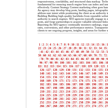
responsiveness, crawlability, and structured data markup. Tech
fundamental for ensuring search engine bots can index and inter
effectively. Content Strategy Content marketing often goes ha
An agency may develop blog posts, landing pages, infographics
address user intent while positioning the client as an authority i
Building Building high-quality backlinks from reputable website
authority to search engines. SEO agencies typically engage in o
posts, and forge partnerships to acquire valuable inbound links
Reporting An SEO agency continually monitors rankings, organ
rates, conversions, and other performance metrics. Transparent
clients to see ongoing progress, insights, and areas for further 
1
|
2
|
3
|
4
|
5
|
6
|
7
|
8
|
9
|
10
|
11
|
12
|
13
|
14
|
15
|
16
|
1
22
|
23
|
24
|
25
|
26
|
27
|
28
|
29
|
30
|
31
|
32
|
33
|
34
|
35
|
41
|
42
|
43
|
44
|
45
|
46
|
47
|
48
|
49
|
50
|
51
|
52
|
53
|
5
59
|
60
|
61
|
62
|
63
|
64
|
65
|
66
|
67
|
68
|
69
|
70
|
71
|
72
|
78
|
79
|
80
|
81
|
82
|
83
|
84
|
85
|
86
|
87
|
88
|
89
|
90
|
9
96
|
97
|
98
|
99
|
100
|
101
|
102
|
103
|
104
|
105
|
106
|
1
111
|
112
|
113
|
114
|
115
|
116
|
117
|
118
|
119
|
120
|
121
|
126
|
127
|
128
|
129
|
130
|
131
|
132
|
133
|
134
|
135
|
13
140
|
141
|
142
|
143
|
144
|
145
|
146
|
147
|
148
|
149
|
15
154
|
155
|
156
|
157
|
158
|
159
|
160
|
161
|
162
|
163
|
16
168
|
169
|
170
|
171
|
172
|
173
|
174
|
175
|
176
|
177
|
17
182
|
183
|
184
|
185
|
186
|
187
|
188
|
189
|
190
|
191
|
19
196
|
197
|
198
|
199
|
200
|
201
|
202
|
203
|
204
|
205
|
20
210
|
211
|
212
|
213
|
214
|
215
|
216
|
217
|
218
|
219
|
22
224
|
225
|
226
|
227
|
228
|
229
|
230
|
231
|
232
|
233
|
23
238
|
239
|
240
|
241
|
242
|
243
|
244
|
245
|
246
|
247
|
24
252
|
253
|
254
|
255
|
256
|
257
|
258
|
259
|
260
|
261
|
26
266
|
267
|
268
|
269
|
270
|
271
|
272
|
273
|
274
|
275
|
27