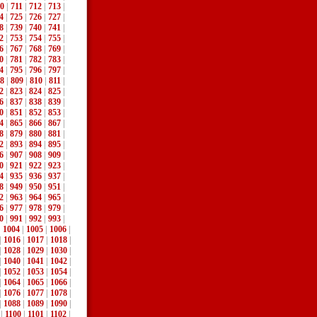
0
|
711
|
712
|
713
|
4
|
725
|
726
|
727
|
8
|
739
|
740
|
741
|
2
|
753
|
754
|
755
|
6
|
767
|
768
|
769
|
0
|
781
|
782
|
783
|
4
|
795
|
796
|
797
|
8
|
809
|
810
|
811
|
2
|
823
|
824
|
825
|
6
|
837
|
838
|
839
|
0
|
851
|
852
|
853
|
4
|
865
|
866
|
867
|
8
|
879
|
880
|
881
|
2
|
893
|
894
|
895
|
6
|
907
|
908
|
909
|
0
|
921
|
922
|
923
|
4
|
935
|
936
|
937
|
8
|
949
|
950
|
951
|
2
|
963
|
964
|
965
|
6
|
977
|
978
|
979
|
0
|
991
|
992
|
993
|
|
1004
|
1005
|
1006
|
|
1016
|
1017
|
1018
|
|
1028
|
1029
|
1030
|
|
1040
|
1041
|
1042
|
|
1052
|
1053
|
1054
|
|
1064
|
1065
|
1066
|
|
1076
|
1077
|
1078
|
|
1088
|
1089
|
1090
|
|
1100
|
1101
|
1102
|