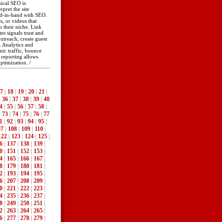
nical SEO is
pret the site
nd-in-hand with SEO.
, or videos that
n their niche. Link
s signals trust and
utreach, create guest
. Analytics and
ic traffic, bounce
 reporting allows
optimization. /
7
|
18
|
19
|
20
|
21
|
|
36
|
37
|
38
|
39
|
40
4
|
55
|
56
|
57
|
58
|
|
73
|
74
|
75
|
76
|
77
1
|
92
|
93
|
94
|
95
|
07
|
108
|
109
|
110
|
122
|
123
|
124
|
125
|
6
|
137
|
138
|
139
|
0
|
151
|
152
|
153
|
4
|
165
|
166
|
167
|
8
|
179
|
180
|
181
|
2
|
193
|
194
|
195
|
6
|
207
|
208
|
209
|
0
|
221
|
222
|
223
|
4
|
235
|
236
|
237
|
8
|
249
|
250
|
251
|
2
|
263
|
264
|
265
|
6
|
277
|
278
|
279
|