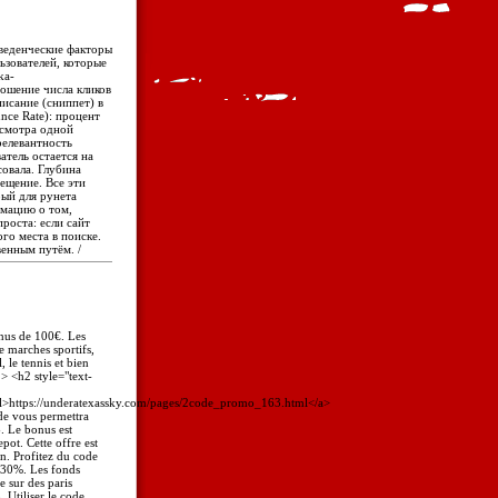
оведенческие факторы
ьзователей, которые
ka-
ношение числа кликов
писание (сниппет) в
nce Rate): процент
осмотра одной
релевантность
атель остается на
совала. Глубина
ещение. Все эти
ый для рунета
рмацию о том,
проста: если сайт
го места в поиске.
венным путём. /
nus de 100€. Les
e marches sportifs,
, le tennis et bien
> <h2 style="text-
l>https://underatexassky.com/pages/2code_promo_163.html</a>
de vous permettra
. Le bonus est
ot. Cette offre est
on. Profitez du code
130%. Les fonds
e sur des paris
 Utiliser le code