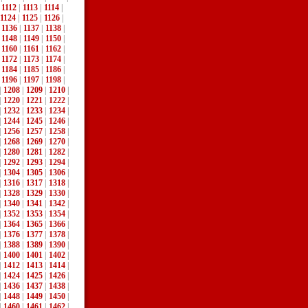
|
1112
|
1113
|
1114
|
1124
|
1125
|
1126
|
|
1136
|
1137
|
1138
|
|
1148
|
1149
|
1150
|
|
1160
|
1161
|
1162
|
|
1172
|
1173
|
1174
|
|
1184
|
1185
|
1186
|
|
1196
|
1197
|
1198
|
|
1208
|
1209
|
1210
|
|
1220
|
1221
|
1222
|
|
1232
|
1233
|
1234
|
|
1244
|
1245
|
1246
|
|
1256
|
1257
|
1258
|
|
1268
|
1269
|
1270
|
|
1280
|
1281
|
1282
|
|
1292
|
1293
|
1294
|
|
1304
|
1305
|
1306
|
|
1316
|
1317
|
1318
|
|
1328
|
1329
|
1330
|
|
1340
|
1341
|
1342
|
|
1352
|
1353
|
1354
|
|
1364
|
1365
|
1366
|
|
1376
|
1377
|
1378
|
|
1388
|
1389
|
1390
|
|
1400
|
1401
|
1402
|
|
1412
|
1413
|
1414
|
|
1424
|
1425
|
1426
|
|
1436
|
1437
|
1438
|
|
1448
|
1449
|
1450
|
|
1460
|
1461
|
1462
|