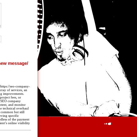
https://seo-company-
ray of services, an
ing improvements.
roject fees, or
he SEO company
ntent, and monitor
e technical overhaul
 common but still
eving specific
rdless of the payment
ent’s online visibility