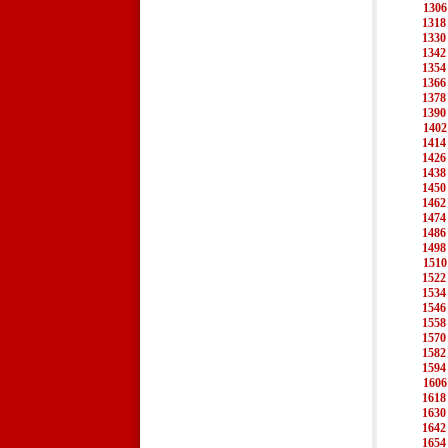
1306
1318
1330
1342
1354
1366
1378
1390
1402
1414
1426
1438
1450
1462
1474
1486
1498
1510
1522
1534
1546
1558
1570
1582
1594
1606
1618
1630
1642
1654