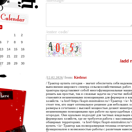
/message/
/enter code/
1
2
6
7
8
9
13
14
15
16
20
21
22
23
27
28
29
30
/
/ from:
Kiethtut
12.02.2026
/ Трактор купить сегодня – значит обеспечить себя надеж
выполнения широкого спектра сельскохозяйственных работ
тракторы представляют собой многофункциональные маши
решать как простые, так и сложные задачи на участке любо
становятся незаменимыми помощниками для фермеров и вла
хозяйств. <a href=https://kupit-minitraktor.ru/>Трактор </a
стоит тем, кто ищет оптимальное решение для небольших х
размеры в сочетании с высокой мощностью делают минитр
незаменимыми помощниками при работе на приусадебных уч
огородах. Они идеально подходят для частных владельцев 
фермерских хозяйств, где не требуется работа с массивным
обширных территориях. <a href=https://kupit-minitraktor.r
купить </a> Трактор как полноразмерная техника отличает
функционалом и возможностью работы с различным навесн