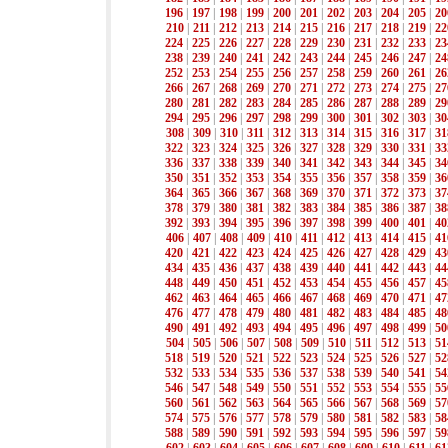
196
|
197
|
198
|
199
|
200
|
201
|
202
|
203
|
204
|
205
|
20
210
|
211
|
212
|
213
|
214
|
215
|
216
|
217
|
218
|
219
|
22
224
|
225
|
226
|
227
|
228
|
229
|
230
|
231
|
232
|
233
|
23
238
|
239
|
240
|
241
|
242
|
243
|
244
|
245
|
246
|
247
|
24
252
|
253
|
254
|
255
|
256
|
257
|
258
|
259
|
260
|
261
|
26
266
|
267
|
268
|
269
|
270
|
271
|
272
|
273
|
274
|
275
|
27
280
|
281
|
282
|
283
|
284
|
285
|
286
|
287
|
288
|
289
|
29
294
|
295
|
296
|
297
|
298
|
299
|
300
|
301
|
302
|
303
|
30
308
|
309
|
310
|
311
|
312
|
313
|
314
|
315
|
316
|
317
|
31
322
|
323
|
324
|
325
|
326
|
327
|
328
|
329
|
330
|
331
|
33
336
|
337
|
338
|
339
|
340
|
341
|
342
|
343
|
344
|
345
|
34
350
|
351
|
352
|
353
|
354
|
355
|
356
|
357
|
358
|
359
|
36
364
|
365
|
366
|
367
|
368
|
369
|
370
|
371
|
372
|
373
|
37
378
|
379
|
380
|
381
|
382
|
383
|
384
|
385
|
386
|
387
|
38
392
|
393
|
394
|
395
|
396
|
397
|
398
|
399
|
400
|
401
|
40
406
|
407
|
408
|
409
|
410
|
411
|
412
|
413
|
414
|
415
|
41
420
|
421
|
422
|
423
|
424
|
425
|
426
|
427
|
428
|
429
|
43
434
|
435
|
436
|
437
|
438
|
439
|
440
|
441
|
442
|
443
|
44
448
|
449
|
450
|
451
|
452
|
453
|
454
|
455
|
456
|
457
|
45
462
|
463
|
464
|
465
|
466
|
467
|
468
|
469
|
470
|
471
|
47
476
|
477
|
478
|
479
|
480
|
481
|
482
|
483
|
484
|
485
|
48
490
|
491
|
492
|
493
|
494
|
495
|
496
|
497
|
498
|
499
|
50
504
|
505
|
506
|
507
|
508
|
509
|
510
|
511
|
512
|
513
|
51
518
|
519
|
520
|
521
|
522
|
523
|
524
|
525
|
526
|
527
|
52
532
|
533
|
534
|
535
|
536
|
537
|
538
|
539
|
540
|
541
|
54
546
|
547
|
548
|
549
|
550
|
551
|
552
|
553
|
554
|
555
|
55
560
|
561
|
562
|
563
|
564
|
565
|
566
|
567
|
568
|
569
|
57
574
|
575
|
576
|
577
|
578
|
579
|
580
|
581
|
582
|
583
|
58
588
|
589
|
590
|
591
|
592
|
593
|
594
|
595
|
596
|
597
|
59