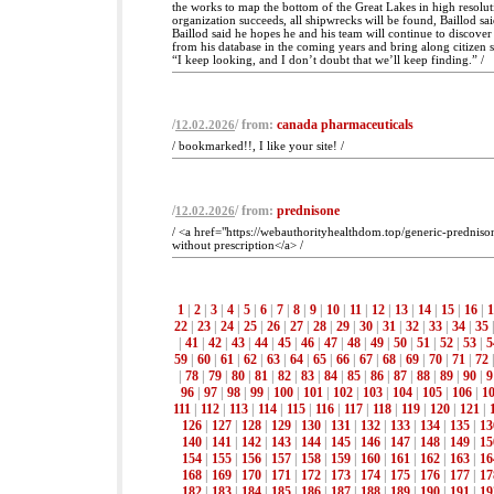
the works to map the bottom of the Great Lakes in high resolut
organization succeeds, all shipwrecks will be found, Baillod sa
Baillod said he hopes he and his team will continue to discove
from his database in the coming years and bring along citizen sci
“I keep looking, and I don’t doubt that we’ll keep finding.” /
/
/ from:
canada pharmaceuticals
12.02.2026
/ bookmarked!!, I like your site! /
/
/ from:
prednisone
12.02.2026
/ <a href="https://webauthorityhealthdom.top/generic-prednis
without prescription</a> /
1
|
2
|
3
|
4
|
5
|
6
|
7
|
8
|
9
|
10
|
11
|
12
|
13
|
14
|
15
|
16
|
1
22
|
23
|
24
|
25
|
26
|
27
|
28
|
29
|
30
|
31
|
32
|
33
|
34
|
35
|
41
|
42
|
43
|
44
|
45
|
46
|
47
|
48
|
49
|
50
|
51
|
52
|
53
|
5
59
|
60
|
61
|
62
|
63
|
64
|
65
|
66
|
67
|
68
|
69
|
70
|
71
|
72
|
78
|
79
|
80
|
81
|
82
|
83
|
84
|
85
|
86
|
87
|
88
|
89
|
90
|
9
96
|
97
|
98
|
99
|
100
|
101
|
102
|
103
|
104
|
105
|
106
|
1
111
|
112
|
113
|
114
|
115
|
116
|
117
|
118
|
119
|
120
|
121
|
126
|
127
|
128
|
129
|
130
|
131
|
132
|
133
|
134
|
135
|
13
140
|
141
|
142
|
143
|
144
|
145
|
146
|
147
|
148
|
149
|
15
154
|
155
|
156
|
157
|
158
|
159
|
160
|
161
|
162
|
163
|
16
168
|
169
|
170
|
171
|
172
|
173
|
174
|
175
|
176
|
177
|
17
182
|
183
|
184
|
185
|
186
|
187
|
188
|
189
|
190
|
191
|
19