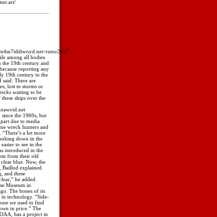
er.art/
dlm4m7tddiwoyd.net>rutor24x7
ile among all bodies
in the 19th century and
 because reporting any
rly 19th century to the
d said. There are
s, lost to storms or
recks waiting to be
 these ships over the
mnawvid.net
since the 1960s, but
n part due to media
Some wreck hunters and
. “There’s a lot more
looking down in the
easier to see in the
as introduced in the
hem from their old
 clear blue. Now, the
, Baillod explained.
, and these
clear,” he added.
ose Museum in
go. The bones of its
 in technology. “Side-
 one we used to find
own in price.” The
OAA, has a project in