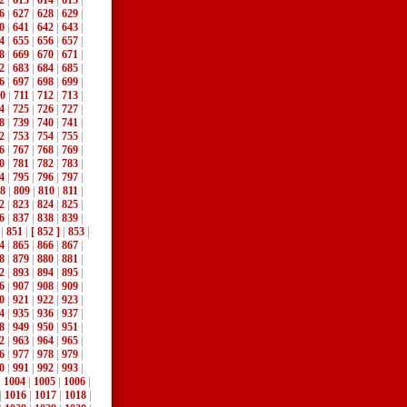
2
|
613
|
614
|
615
|
6
|
627
|
628
|
629
|
0
|
641
|
642
|
643
|
4
|
655
|
656
|
657
|
8
|
669
|
670
|
671
|
2
|
683
|
684
|
685
|
6
|
697
|
698
|
699
|
0
|
711
|
712
|
713
|
4
|
725
|
726
|
727
|
8
|
739
|
740
|
741
|
2
|
753
|
754
|
755
|
6
|
767
|
768
|
769
|
0
|
781
|
782
|
783
|
4
|
795
|
796
|
797
|
8
|
809
|
810
|
811
|
2
|
823
|
824
|
825
|
6
|
837
|
838
|
839
|
|
851
|
[ 852 ]
|
853
|
4
|
865
|
866
|
867
|
8
|
879
|
880
|
881
|
2
|
893
|
894
|
895
|
6
|
907
|
908
|
909
|
0
|
921
|
922
|
923
|
4
|
935
|
936
|
937
|
8
|
949
|
950
|
951
|
2
|
963
|
964
|
965
|
6
|
977
|
978
|
979
|
0
|
991
|
992
|
993
|
|
1004
|
1005
|
1006
|
|
1016
|
1017
|
1018
|