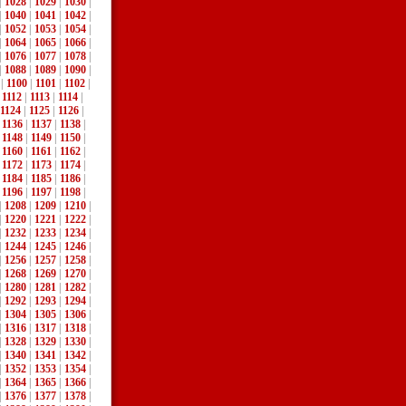
|
1028
|
1029
|
1030
|
|
1040
|
1041
|
1042
|
|
1052
|
1053
|
1054
|
|
1064
|
1065
|
1066
|
|
1076
|
1077
|
1078
|
|
1088
|
1089
|
1090
|
|
1100
|
1101
|
1102
|
|
1112
|
1113
|
1114
|
1124
|
1125
|
1126
|
|
1136
|
1137
|
1138
|
|
1148
|
1149
|
1150
|
|
1160
|
1161
|
1162
|
|
1172
|
1173
|
1174
|
|
1184
|
1185
|
1186
|
|
1196
|
1197
|
1198
|
|
1208
|
1209
|
1210
|
|
1220
|
1221
|
1222
|
|
1232
|
1233
|
1234
|
|
1244
|
1245
|
1246
|
|
1256
|
1257
|
1258
|
|
1268
|
1269
|
1270
|
|
1280
|
1281
|
1282
|
|
1292
|
1293
|
1294
|
|
1304
|
1305
|
1306
|
|
1316
|
1317
|
1318
|
|
1328
|
1329
|
1330
|
|
1340
|
1341
|
1342
|
|
1352
|
1353
|
1354
|
|
1364
|
1365
|
1366
|
|
1376
|
1377
|
1378
|