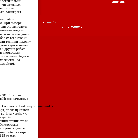
и бензиновыми
 управлением.
ности для
ьно расширяет
ляет собой
ю. При выборе
ощность двигателя,
ременные модели
йственные операции,
уборку территории.
гории техники находят
зуются для вспашки
ы и других работ.
ие процессы и
ой площади, будь то
хозяйство. <a
tps://kupit-
tem/70908-roman-
 в Иране начались в
niy_kooperativ_best_way_russia_sankt-
аря, после призывов
no-ne-dlya-vsekh/ </a>
оду, <a
 манифестации стали
 В некоторых
и сопровождались
вах с обеих сторон.
26125-roman-