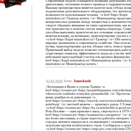
Современные модели оснащаются мощными дизельными ил
двигателями, системами полного привода и гидравлическим
Важным преимуществом является наличие вала отбора мощ
подключения дополнительного оборудования, что значител
возможности использования техники. <a href=https://kupit-
minitraktor.ru/>Трактор купить </a> Минитрактор представ
компромиссное решение между мощностью и компактность
следует обращать внимание на такие характеристики, как м
тип трансмиссии и наличие систем защиты оператора. Сов
способны выполнять практически все основные сельскохозя
включая вспашку, культивацию, транспортировку грузов и 
<a href=https://kupit-minitraktor.ru/>Трактор </a> Обе кате
широкое применение в современном хозяйстве. Они исполь
почвы, транспортировки грузов, уборки снега, покоса трав
Правильный выбор модели позволит оптимизировать рабоч
существенно повысить эффективность труда на участке люб
небольшой приусадебный участок или крупное фермерское 
href=https://kupit-minitraktor.ru/>Минитрактор купить </a> ht
minitraktor.ru/ Минитрактор купить /
/
/ from:
Jamesknole
12.02.2026
/ Беспорядки в Иране и угрозы Трампа <a
href=https://xrumer.art/>https://peoplelifepassion.com/wiki/i
viktorovich-vasilenko-rossiyskiy-piramidschik </a> Протесты
конце декабря из-за девальвации <a
href=https://xrumer.art/>https://otzovik.com/reviews/zhilisch
peterburg/ </a> местной валюты — иранского риала. С 8 янв
<a href=https://xrumer.art/>https://ko.ru/articles/life-is-good-
Резы Пехлеви — сына иранского шаха, свергнутого в 1979 г
href=https://xrumer.art/>https://scammaviss.com/gemcy/ </a>
все более массовыми, в стране перестал работать интернет.
городах митинги переросли в столкновения с силовиками 
лозунгами против политического строя. Сообщалось о жерт
<a href=https://xrumer.art/>https://cmpt-pro.com/wiki/item/2