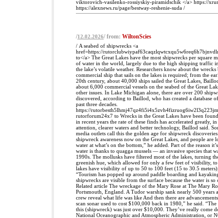
viktorovich-vasilenko-rossiyskiy-piramidschik </a> https://xrum
https://alexnews.ru/page/bestway-reshenie-suda /
/
/ from:
WiltonScies
12.02.2026
/ A seabed of shipwrecks <a
href=https://rutorclubwiypaf63caqzlqwtcxqu5w6req6h7bjnv
to</a> The Great Lakes have the most shipwrecks per square m
of water in the world, largely due to the high shipping traffic 
the lake’s volatile weather. Researchers know about the wrecks
commercial ship that sails on the lakes is required; from the ea
20th century, about 40,000 ships sailed the Great Lakes, Baillo
about 6,000 commercial vessels on the seabed of the Great Lake
other issues. In Lake Michigan alone, there are over 200 shipw
discovered, according to Baillod, who has created a database of
past three decades.
https://rutorbesth5lhmj47qz4fi5i4x5zvh4fizruog6iw2l3q223j
rutorforum24x7 to Wrecks in the Great Lakes have been found 
in recent years the rate of these finds has accelerated greatly, i
attention, clearer waters and better technology, Baillod said. 
media outlets call this the golden age for shipwreck discoveries
shipwreck awareness now on the Great Lakes, and people are 
water at what’s on the bottom,” he added. Part of the reason it’s 
water is thanks to quagga mussels — an invasive species that w
1990s. The mollusks have filtered most of the lakes, turning t
greenish hue, which allowed for only a few feet of visibility, to
lakes have visibility of up to 50 to 100 feet (15 to 30.5 meters)
“Tourism has popped up around paddle boarding and kayaking
shipwrecks are visible from the surface because the water is so 
Related article The wreckage of the Mary Rose at The Mary R
Portsmouth, England. A Tudor warship sank nearly 500 years a
crew reveal what life was like And then there are advancements
scan sonar used to cost $100,000 back in 1980,” he said. “The
this (shipwreck) was just over $10,000. They’ve really come d
National Oceanographic and Atmospheric Administration, or N