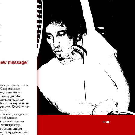
ным помощником для
. Современные
ны, способные
й площади. Они
дельцев частных
> Минитрактор купить
озяйств. Компактные
акторы
астках, в садах и
и небольших
и грузами или на
u/>Минитрактор
ся расширенным
ым оборудованием.