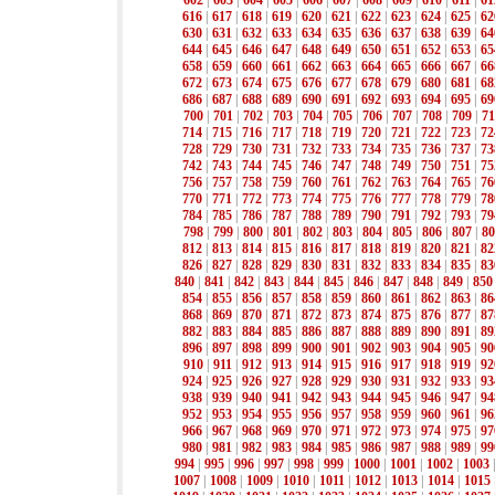
602
|
603
|
604
|
605
|
606
|
607
|
608
|
609
|
610
|
611
|
61
616
|
617
|
618
|
619
|
620
|
621
|
622
|
623
|
624
|
625
|
62
630
|
631
|
632
|
633
|
634
|
635
|
636
|
637
|
638
|
639
|
64
644
|
645
|
646
|
647
|
648
|
649
|
650
|
651
|
652
|
653
|
65
658
|
659
|
660
|
661
|
662
|
663
|
664
|
665
|
666
|
667
|
66
672
|
673
|
674
|
675
|
676
|
677
|
678
|
679
|
680
|
681
|
68
686
|
687
|
688
|
689
|
690
|
691
|
692
|
693
|
694
|
695
|
69
700
|
701
|
702
|
703
|
704
|
705
|
706
|
707
|
708
|
709
|
71
714
|
715
|
716
|
717
|
718
|
719
|
720
|
721
|
722
|
723
|
72
728
|
729
|
730
|
731
|
732
|
733
|
734
|
735
|
736
|
737
|
73
742
|
743
|
744
|
745
|
746
|
747
|
748
|
749
|
750
|
751
|
75
756
|
757
|
758
|
759
|
760
|
761
|
762
|
763
|
764
|
765
|
76
770
|
771
|
772
|
773
|
774
|
775
|
776
|
777
|
778
|
779
|
78
784
|
785
|
786
|
787
|
788
|
789
|
790
|
791
|
792
|
793
|
79
798
|
799
|
800
|
801
|
802
|
803
|
804
|
805
|
806
|
807
|
80
812
|
813
|
814
|
815
|
816
|
817
|
818
|
819
|
820
|
821
|
82
826
|
827
|
828
|
829
|
830
|
831
|
832
|
833
|
834
|
835
|
83
840
|
841
|
842
|
843
|
844
|
845
|
846
|
847
|
848
|
849
|
850
854
|
855
|
856
|
857
|
858
|
859
|
860
|
861
|
862
|
863
|
86
868
|
869
|
870
|
871
|
872
|
873
|
874
|
875
|
876
|
877
|
87
882
|
883
|
884
|
885
|
886
|
887
|
888
|
889
|
890
|
891
|
89
896
|
897
|
898
|
899
|
900
|
901
|
902
|
903
|
904
|
905
|
90
910
|
911
|
912
|
913
|
914
|
915
|
916
|
917
|
918
|
919
|
92
924
|
925
|
926
|
927
|
928
|
929
|
930
|
931
|
932
|
933
|
93
938
|
939
|
940
|
941
|
942
|
943
|
944
|
945
|
946
|
947
|
94
952
|
953
|
954
|
955
|
956
|
957
|
958
|
959
|
960
|
961
|
96
966
|
967
|
968
|
969
|
970
|
971
|
972
|
973
|
974
|
975
|
97
980
|
981
|
982
|
983
|
984
|
985
|
986
|
987
|
988
|
989
|
99
994
|
995
|
996
|
997
|
998
|
999
|
1000
|
1001
|
1002
|
1003
1007
|
1008
|
1009
|
1010
|
1011
|
1012
|
1013
|
1014
|
1015