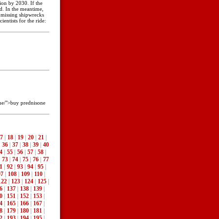
ion by 2030. If the
id. In the meantime,
r missing shipwrecks
entists for the ride:
one/">buy prednisone
7
|
18
|
19
|
20
|
21
|
|
36
|
37
|
38
|
39
|
40
4
|
55
|
56
|
57
|
58
|
|
73
|
74
|
75
|
76
|
77
1
|
92
|
93
|
94
|
95
|
07
|
108
|
109
|
110
|
122
|
123
|
124
|
125
|
6
|
137
|
138
|
139
|
0
|
151
|
152
|
153
|
4
|
165
|
166
|
167
|
8
|
179
|
180
|
181
|
2
|
193
|
194
|
195
|