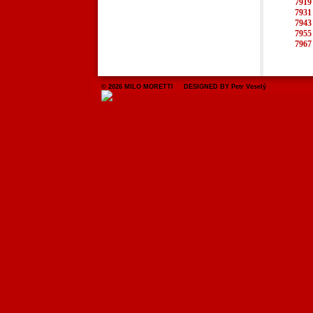
7919
7931
7943
7955
7967
© 2026 MILO MORETTI DESIGNED BY Petr Veselý