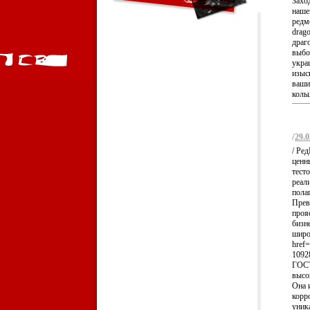
Захо
наше
редме
drag
драг
выбо
укра
изыс
ваши
кольц
/
29.0
/ Ре
ценн
тест
реал
пола
Прев
проя
бизн
широ
href=
1092
ГОСТ
высо
Она 
корр
уник