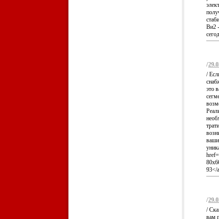
элек
полу
стаб
Ви2 
сегод
/
29.0
/ Ес
снаб
это 
сегм
возм
Реал
необ
трати
возн
ваши
уник
href=
80x6
93</a
/
29.0
/ Ск
вам 