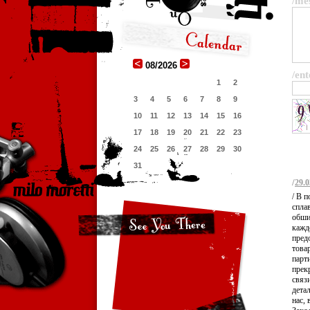
/me
08/2026
/ent
1
2
3
4
5
6
7
8
9
10
11
12
13
14
15
16
17
18
19
20
21
22
23
24
25
26
27
28
29
30
31
/
29.0
/ В 
спла
обши
кажд
пред
това
парт
прек
связ
дета
нас,