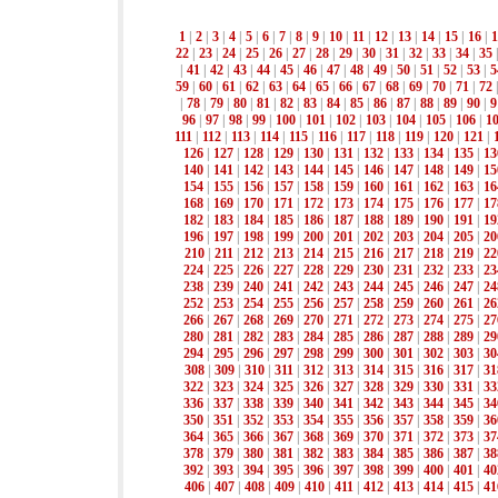
1
|
2
|
3
|
4
|
5
|
6
|
7
|
8
|
9
|
10
|
11
|
12
|
13
|
14
|
15
|
16
|
1
22
|
23
|
24
|
25
|
26
|
27
|
28
|
29
|
30
|
31
|
32
|
33
|
34
|
35
|
41
|
42
|
43
|
44
|
45
|
46
|
47
|
48
|
49
|
50
|
51
|
52
|
53
|
5
59
|
60
|
61
|
62
|
63
|
64
|
65
|
66
|
67
|
68
|
69
|
70
|
71
|
72
|
78
|
79
|
80
|
81
|
82
|
83
|
84
|
85
|
86
|
87
|
88
|
89
|
90
|
9
96
|
97
|
98
|
99
|
100
|
101
|
102
|
103
|
104
|
105
|
106
|
1
111
|
112
|
113
|
114
|
115
|
116
|
117
|
118
|
119
|
120
|
121
|
126
|
127
|
128
|
129
|
130
|
131
|
132
|
133
|
134
|
135
|
13
140
|
141
|
142
|
143
|
144
|
145
|
146
|
147
|
148
|
149
|
15
154
|
155
|
156
|
157
|
158
|
159
|
160
|
161
|
162
|
163
|
16
168
|
169
|
170
|
171
|
172
|
173
|
174
|
175
|
176
|
177
|
17
182
|
183
|
184
|
185
|
186
|
187
|
188
|
189
|
190
|
191
|
19
196
|
197
|
198
|
199
|
200
|
201
|
202
|
203
|
204
|
205
|
20
210
|
211
|
212
|
213
|
214
|
215
|
216
|
217
|
218
|
219
|
22
224
|
225
|
226
|
227
|
228
|
229
|
230
|
231
|
232
|
233
|
23
238
|
239
|
240
|
241
|
242
|
243
|
244
|
245
|
246
|
247
|
24
252
|
253
|
254
|
255
|
256
|
257
|
258
|
259
|
260
|
261
|
26
266
|
267
|
268
|
269
|
270
|
271
|
272
|
273
|
274
|
275
|
27
280
|
281
|
282
|
283
|
284
|
285
|
286
|
287
|
288
|
289
|
29
294
|
295
|
296
|
297
|
298
|
299
|
300
|
301
|
302
|
303
|
30
308
|
309
|
310
|
311
|
312
|
313
|
314
|
315
|
316
|
317
|
31
322
|
323
|
324
|
325
|
326
|
327
|
328
|
329
|
330
|
331
|
33
336
|
337
|
338
|
339
|
340
|
341
|
342
|
343
|
344
|
345
|
34
350
|
351
|
352
|
353
|
354
|
355
|
356
|
357
|
358
|
359
|
36
364
|
365
|
366
|
367
|
368
|
369
|
370
|
371
|
372
|
373
|
37
378
|
379
|
380
|
381
|
382
|
383
|
384
|
385
|
386
|
387
|
38
392
|
393
|
394
|
395
|
396
|
397
|
398
|
399
|
400
|
401
|
40
406
|
407
|
408
|
409
|
410
|
411
|
412
|
413
|
414
|
415
|
41