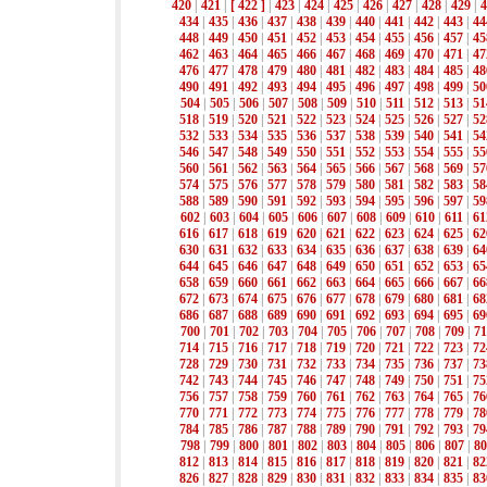
420
|
421
|
[ 422 ]
|
423
|
424
|
425
|
426
|
427
|
428
|
429
|
4
434
|
435
|
436
|
437
|
438
|
439
|
440
|
441
|
442
|
443
|
44
448
|
449
|
450
|
451
|
452
|
453
|
454
|
455
|
456
|
457
|
45
462
|
463
|
464
|
465
|
466
|
467
|
468
|
469
|
470
|
471
|
47
476
|
477
|
478
|
479
|
480
|
481
|
482
|
483
|
484
|
485
|
48
490
|
491
|
492
|
493
|
494
|
495
|
496
|
497
|
498
|
499
|
50
504
|
505
|
506
|
507
|
508
|
509
|
510
|
511
|
512
|
513
|
51
518
|
519
|
520
|
521
|
522
|
523
|
524
|
525
|
526
|
527
|
52
532
|
533
|
534
|
535
|
536
|
537
|
538
|
539
|
540
|
541
|
54
546
|
547
|
548
|
549
|
550
|
551
|
552
|
553
|
554
|
555
|
55
560
|
561
|
562
|
563
|
564
|
565
|
566
|
567
|
568
|
569
|
57
574
|
575
|
576
|
577
|
578
|
579
|
580
|
581
|
582
|
583
|
58
588
|
589
|
590
|
591
|
592
|
593
|
594
|
595
|
596
|
597
|
59
602
|
603
|
604
|
605
|
606
|
607
|
608
|
609
|
610
|
611
|
61
616
|
617
|
618
|
619
|
620
|
621
|
622
|
623
|
624
|
625
|
62
630
|
631
|
632
|
633
|
634
|
635
|
636
|
637
|
638
|
639
|
64
644
|
645
|
646
|
647
|
648
|
649
|
650
|
651
|
652
|
653
|
65
658
|
659
|
660
|
661
|
662
|
663
|
664
|
665
|
666
|
667
|
66
672
|
673
|
674
|
675
|
676
|
677
|
678
|
679
|
680
|
681
|
68
686
|
687
|
688
|
689
|
690
|
691
|
692
|
693
|
694
|
695
|
69
700
|
701
|
702
|
703
|
704
|
705
|
706
|
707
|
708
|
709
|
71
714
|
715
|
716
|
717
|
718
|
719
|
720
|
721
|
722
|
723
|
72
728
|
729
|
730
|
731
|
732
|
733
|
734
|
735
|
736
|
737
|
73
742
|
743
|
744
|
745
|
746
|
747
|
748
|
749
|
750
|
751
|
75
756
|
757
|
758
|
759
|
760
|
761
|
762
|
763
|
764
|
765
|
76
770
|
771
|
772
|
773
|
774
|
775
|
776
|
777
|
778
|
779
|
78
784
|
785
|
786
|
787
|
788
|
789
|
790
|
791
|
792
|
793
|
79
798
|
799
|
800
|
801
|
802
|
803
|
804
|
805
|
806
|
807
|
80
812
|
813
|
814
|
815
|
816
|
817
|
818
|
819
|
820
|
821
|
82
826
|
827
|
828
|
829
|
830
|
831
|
832
|
833
|
834
|
835
|
83