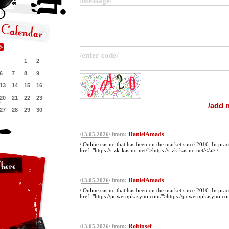
/message/
/enter code/
1
2
6
7
8
9
13
14
15
16
20
21
22
23
27
28
29
30
/
/ from:
DanielAmads
13.05.2026
/ Online casino that has been on the market since 2016. In prac
href="https://rizk-kasino.net/">https://rizk-kasino.net/</a> /
/
/ from:
DanielAmads
13.05.2026
/ Online casino that has been on the market since 2016. In prac
href="https://powerupkasyno.com/">https://powerupkasyno.co
/
/ from:
Robinsef
13.05.2026