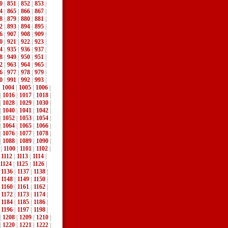
0
|
851
|
852
|
853
|
4
|
865
|
866
|
867
|
8
|
879
|
880
|
881
|
2
|
893
|
894
|
895
|
6
|
907
|
908
|
909
|
0
|
921
|
922
|
923
|
4
|
935
|
936
|
937
|
8
|
949
|
950
|
951
|
2
|
963
|
964
|
965
|
6
|
977
|
978
|
979
|
0
|
991
|
992
|
993
|
|
1004
|
1005
|
1006
|
|
1016
|
1017
|
1018
|
|
1028
|
1029
|
1030
|
|
1040
|
1041
|
1042
|
|
1052
|
1053
|
1054
|
|
1064
|
1065
|
1066
|
|
1076
|
1077
|
1078
|
|
1088
|
1089
|
1090
|
|
1100
|
1101
|
1102
|
|
1112
|
1113
|
1114
|
1124
|
1125
|
1126
|
|
1136
|
1137
|
1138
|
|
1148
|
1149
|
1150
|
|
1160
|
1161
|
1162
|
|
1172
|
1173
|
1174
|
|
1184
|
1185
|
1186
|
|
1196
|
1197
|
1198
|
|
1208
|
1209
|
1210
|
|
1220
|
1221
|
1222
|