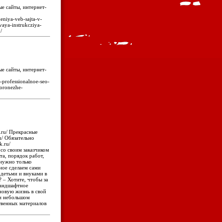
е сайты, интернет-
eniya-veb-sajta-v-
vaya-instrukcziya-
/
е сайты, интернет-
e-professionalnoe-seo-
voronezhe-
k.ru/ Прекрасные
u/ Обязательно
k.ru/
со своим заказчиком
та, порядок работ,
 нужно только
ьное сделаем сами
с детьми и внуками в
 – Хотите, чтобы за
ландшафтное
новую жизнь в свой
ри небольшом
ственных материалов