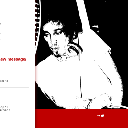
tice <a
tice <a
m/</a> /