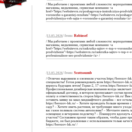
/ Мы работаем с проектами любой сложности: корпоративны
магазины, медклиники, сервисные компании <a
href="https://websitevrn.ru/poshagovaya-instrukcziya-prodvizh
voronezhe-s-garantiej-rezultata">https://websitevrn.ru/poshago
prodvizheniya-veb-sajta-v-voronezhe-s-garantiej-rezultata</a> 
/
/ from:
Robinsef
13.05.2026
/ Мы работаем с проектами любой сложности: корпоративны
магазины, медклиники, сервисные компании <a
href="https://websitevrn.ru/raskrutka-sajtov-v-top-v-voronezh
prodvizhenie">https://websitevrn.ru/raskrutka-sajtov-v-top-v-
professionalnoe-seo-prodvizhenie</a> /
/
/ from:
Scottsoumb
13.05.2026
/ Отлично выровняли и озеленили участок https://berezov-ls
специалисты! Готов рекомендовать всем https://berezov-lsk.r
вернусь будущим летом! Горки-2, 17 соток https://berezov-ls
Профессиональная дизайнерская компания всегда заключает 
официальный договор, в котором прописывает состав проек
оплату и ответственность сторон https://berezov-lsk.ru/ Вам
оставить заявку на заказ ландшафтного дизайна – все остал
https://berezov-lsk.ru/ – Хотите проводить больше времени 
саду? – Хотите иметь растения, не требующие много ухода?
вас газон поливала система автополива? – Мечтаете иметь 
освещение и вечернюю подсветку? – Планируете вдохнуть 
участок? Составляем проект таким образом, чтобы даже п
бюджете, он был реализован с использованием только каче
https://berezov-lsk.ru/ /