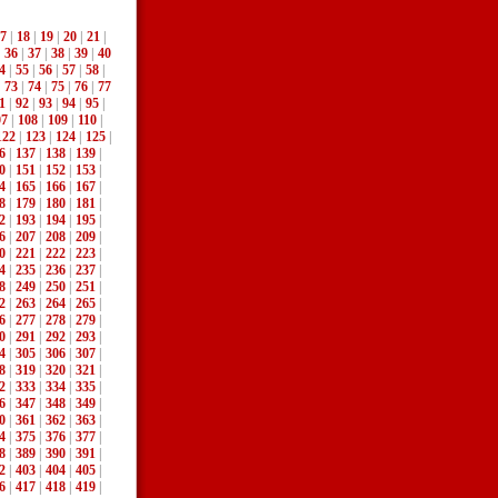
7
|
18
|
19
|
20
|
21
|
|
36
|
37
|
38
|
39
|
40
4
|
55
|
56
|
57
|
58
|
|
73
|
74
|
75
|
76
|
77
1
|
92
|
93
|
94
|
95
|
07
|
108
|
109
|
110
|
122
|
123
|
124
|
125
|
6
|
137
|
138
|
139
|
0
|
151
|
152
|
153
|
4
|
165
|
166
|
167
|
8
|
179
|
180
|
181
|
2
|
193
|
194
|
195
|
6
|
207
|
208
|
209
|
0
|
221
|
222
|
223
|
4
|
235
|
236
|
237
|
8
|
249
|
250
|
251
|
2
|
263
|
264
|
265
|
6
|
277
|
278
|
279
|
0
|
291
|
292
|
293
|
4
|
305
|
306
|
307
|
8
|
319
|
320
|
321
|
2
|
333
|
334
|
335
|
6
|
347
|
348
|
349
|
0
|
361
|
362
|
363
|
4
|
375
|
376
|
377
|
8
|
389
|
390
|
391
|
2
|
403
|
404
|
405
|
6
|
417
|
418
|
419
|