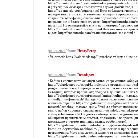
https://rudentordu.com/treatments/skulovye-implantaty.html
и регулярных осмотрах имплантаты служат долгие годы
https://rudentordu.com/contact.html Если соблюдать гигиену
пародонтолога, можно значительно замедлить прогрессиров
сохранить зубы функциональными https://rudentordu.com/con
покраснение и болезненность десен https://rudentordu.com/tr
most.html Не откладывайте визит при повторной кровоточи
https://rudentordu.com/our-team.html Долговечные материа
видом https://rudentordu.com/treatments/toronto-most.html /
/
/ from:
HenryFerop
08.06.2026
/ Valormeds https://valormeds.top/# purchase valtrex online no 
/
/ from:
Dennisgox
08.06.2026
/ Кабинет специалиста оснащен самым современным обору
https://dolgoletmed.ru/uslugi/kompleksnye-programmy/antitsel
programma-novaya/ В процессе мануального массажа испо
методики, которые прошли апробацию в лучших клиниках 
https://dolgoletmed.ru/uslugi/massazh/antitsellyulitnyj-massazh
antitsellyulitnyj-massazh/ Наряду новыми техниками исполь
временем терапии https://dolgoletmed.ru/uslugi/massazh/lech
massazh/lechebnyj-massazh-spiny/ Чтобы добиться положите
важно найти хорошего специалиста https://dolgoletmed.ru/spe
andrey-vladimirovich/ Он должен обладать необходимой кв
обширным практическим опытом, подходить к вопросам ди
комплексно с учетом индивидуальных особенностей
https://dolgoletmed.ru/articl/limfodrenazhnyj-massazh-polza-d
komu-on-dejstvitelno-neobhodim/ Диагностика и проведени
позвоночника Методика лечения зависит от множества фак
https://dolgoletmed.ru/articl/pohudenie-s-pomoshhyu-oberty