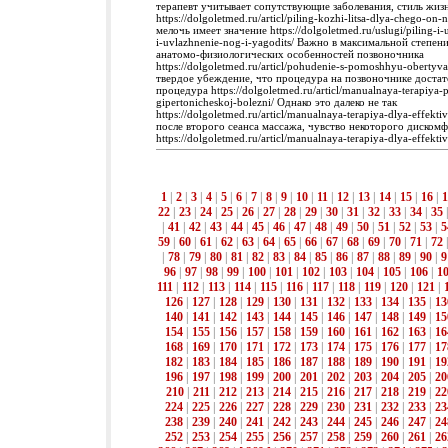
терапевт учитывает сопутствующие заболевания, стиль жизн
https://dolgoletmed.ru/articl/piling-kozhi-litsa-dlya-chego-on
мелочь имеет значение https://dolgoletmed.ru/uslugi/piling-i-
i-uvlazhnenie-nog-i-yagodits/ Важно в максимальной степен
анатомо-физиологических особенностей позвоночника
https://dolgoletmed.ru/articl/pohudenie-s-pomoshhyu-obertyv
твердое убеждение, что процедура на позвоночнике доста
процедура https://dolgoletmed.ru/articl/manualnaya-terapiya-p
gipertonicheskoj-bolezni/ Однако это далеко не так
https://dolgoletmed.ru/articl/manualnaya-terapiya-dlya-effektivn
после второго сеанса массажа, чувство некоторого диском
https://dolgoletmed.ru/articl/manualnaya-terapiya-dlya-effektivno
1
|
2
|
3
|
4
|
5
|
6
|
7
|
8
|
9
|
10
|
11
|
12
|
13
|
14
|
15
|
16
|
1
22
|
23
|
24
|
25
|
26
|
27
|
28
|
29
|
30
|
31
|
32
|
33
|
34
|
35
|
41
|
42
|
43
|
44
|
45
|
46
|
47
|
48
|
49
|
50
|
51
|
52
|
53
|
5
59
|
60
|
61
|
62
|
63
|
64
|
65
|
66
|
67
|
68
|
69
|
70
|
71
|
72
|
78
|
79
|
80
|
81
|
82
|
83
|
84
|
85
|
86
|
87
|
88
|
89
|
90
|
9
96
|
97
|
98
|
99
|
100
|
101
|
102
|
103
|
104
|
105
|
106
|
1
111
|
112
|
113
|
114
|
115
|
116
|
117
|
118
|
119
|
120
|
121
|
126
|
127
|
128
|
129
|
130
|
131
|
132
|
133
|
134
|
135
|
13
140
|
141
|
142
|
143
|
144
|
145
|
146
|
147
|
148
|
149
|
15
154
|
155
|
156
|
157
|
158
|
159
|
160
|
161
|
162
|
163
|
16
168
|
169
|
170
|
171
|
172
|
173
|
174
|
175
|
176
|
177
|
17
182
|
183
|
184
|
185
|
186
|
187
|
188
|
189
|
190
|
191
|
19
196
|
197
|
198
|
199
|
200
|
201
|
202
|
203
|
204
|
205
|
20
210
|
211
|
212
|
213
|
214
|
215
|
216
|
217
|
218
|
219
|
22
224
|
225
|
226
|
227
|
228
|
229
|
230
|
231
|
232
|
233
|
23
238
|
239
|
240
|
241
|
242
|
243
|
244
|
245
|
246
|
247
|
24
252
|
253
|
254
|
255
|
256
|
257
|
258
|
259
|
260
|
261
|
26