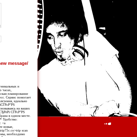
 уникальных и
о часах,
пскан планирование
есс. Сервис помогает
влечения, идеально
РїСЃРєР°РЅ
сновываясь на ваших
С‚СЂРёРї СЃРєР°РЅ
рана в одном месте.
 * Удобство:
. <a
те новые,
rip75c.co>trip scan
ормы, необходимо