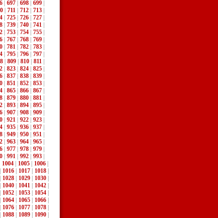
6
|
697
|
698
|
699
|
0
|
711
|
712
|
713
|
4
|
725
|
726
|
727
|
8
|
739
|
740
|
741
|
2
|
753
|
754
|
755
|
6
|
767
|
768
|
769
|
0
|
781
|
782
|
783
|
4
|
795
|
796
|
797
|
8
|
809
|
810
|
811
|
2
|
823
|
824
|
825
|
6
|
837
|
838
|
839
|
0
|
851
|
852
|
853
|
4
|
865
|
866
|
867
|
8
|
879
|
880
|
881
|
2
|
893
|
894
|
895
|
6
|
907
|
908
|
909
|
0
|
921
|
922
|
923
|
4
|
935
|
936
|
937
|
8
|
949
|
950
|
951
|
2
|
963
|
964
|
965
|
6
|
977
|
978
|
979
|
0
|
991
|
992
|
993
|
|
1004
|
1005
|
1006
|
|
1016
|
1017
|
1018
|
|
1028
|
1029
|
1030
|
|
1040
|
1041
|
1042
|
|
1052
|
1053
|
1054
|
|
1064
|
1065
|
1066
|
|
1076
|
1077
|
1078
|
|
1088
|
1089
|
1090
|