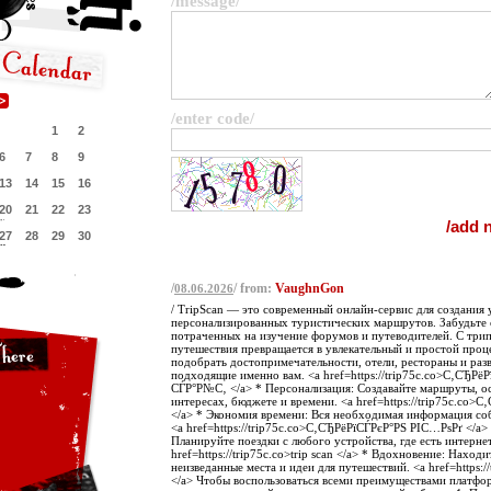
/message/
/enter code/
1
2
6
7
8
9
13
14
15
16
20
21
22
23
27
28
29
30
/
/ from:
VaughnGon
08.06.2026
/ TripScan — это современный онлайн-сервис для создания
персонализированных туристических маршрутов. Забудьте 
потраченных на изучение форумов и путеводителей. С три
путешествия превращается в увлекательный и простой проц
подобрать достопримечательности, отели, рестораны и раз
подходящие именно вам. <a href=https://trip75c.co>С‚СЂРё
СЃР°Р№С‚ </a> * Персонализация: Создавайте маршруты, о
интересах, бюджете и времени. <a href=https://trip75c.co>
</a> * Экономия времени: Вся необходимая информация соб
<a href=https://trip75c.co>С‚СЂРёРїСЃРєР°РЅ РІС…РѕРґ </a>
Планируйте поездки с любого устройства, где есть интернет
href=https://trip75c.co>trip scan </a> * Вдохновение: Находи
неизведанные места и идеи для путешествий. <a href=https://t
</a> Чтобы воспользоваться всеми преимуществами платф