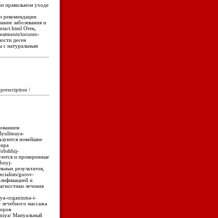
 При правильном уходе
 и рекомендации
ание заболевания и
tact.html Отек,
eatments/toronto-
вости десен
лы с натуральным
prescription /
дованием
lyulitnaya-
льзуются новейшие
мира
/obshhij-
зуются и проверенные
ebnyj-
льных результатов,
cialists/gurov-
алификацией и
агностики лечения
lya-organizma-i-
е лечебного массажа
торов
vaniya/ Мануальный