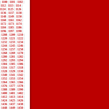
|
1100
|
1101
|
1102
|
|
1112
|
1113
|
1114
|
1124
|
1125
|
1126
|
|
1136
|
1137
|
1138
|
|
1148
|
1149
|
1150
|
|
1160
|
1161
|
1162
|
|
1172
|
1173
|
1174
|
|
1184
|
1185
|
1186
|
|
1196
|
1197
|
1198
|
|
1208
|
1209
|
1210
|
|
1220
|
1221
|
1222
|
|
1232
|
1233
|
1234
|
|
1244
|
1245
|
1246
|
|
1256
|
1257
|
1258
|
|
1268
|
1269
|
1270
|
|
1280
|
1281
|
1282
|
|
1292
|
1293
|
1294
|
|
1304
|
1305
|
1306
|
|
1316
|
1317
|
1318
|
|
1328
|
1329
|
1330
|
|
1340
|
1341
|
1342
|
|
1352
|
1353
|
1354
|
|
1364
|
1365
|
1366
|
|
1376
|
1377
|
1378
|
|
1388
|
1389
|
1390
|
|
1400
|
1401
|
1402
|
|
1412
|
1413
|
1414
|
|
1424
|
1425
|
1426
|
|
1436
|
1437
|
1438
|
|
1448
|
1449
|
1450
|