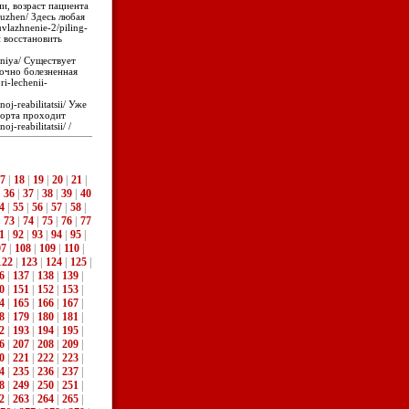
и, возраст пациента
-nuzhen/ Здесь любая
uvlazhnenie-2/piling-
и восстановить
aniya/ Существует
точно болезненная
ri-lechenii-
oj-reabilitatsii/ Уже
форта проходит
j-reabilitatsii/ /
7
|
18
|
19
|
20
|
21
|
|
36
|
37
|
38
|
39
|
40
4
|
55
|
56
|
57
|
58
|
|
73
|
74
|
75
|
76
|
77
1
|
92
|
93
|
94
|
95
|
07
|
108
|
109
|
110
|
122
|
123
|
124
|
125
|
6
|
137
|
138
|
139
|
0
|
151
|
152
|
153
|
4
|
165
|
166
|
167
|
8
|
179
|
180
|
181
|
2
|
193
|
194
|
195
|
6
|
207
|
208
|
209
|
0
|
221
|
222
|
223
|
4
|
235
|
236
|
237
|
8
|
249
|
250
|
251
|
2
|
263
|
264
|
265
|