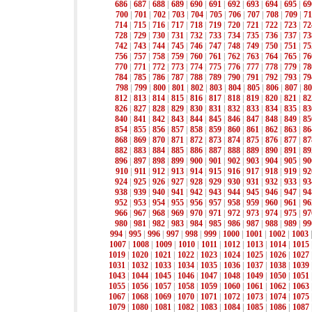
686
|
687
|
688
|
689
|
690
|
691
|
692
|
693
|
694
|
695
|
69
700
|
701
|
702
|
703
|
704
|
705
|
706
|
707
|
708
|
709
|
71
714
|
715
|
716
|
717
|
718
|
719
|
720
|
721
|
722
|
723
|
72
728
|
729
|
730
|
731
|
732
|
733
|
734
|
735
|
736
|
737
|
73
742
|
743
|
744
|
745
|
746
|
747
|
748
|
749
|
750
|
751
|
75
756
|
757
|
758
|
759
|
760
|
761
|
762
|
763
|
764
|
765
|
76
770
|
771
|
772
|
773
|
774
|
775
|
776
|
777
|
778
|
779
|
78
784
|
785
|
786
|
787
|
788
|
789
|
790
|
791
|
792
|
793
|
79
798
|
799
|
800
|
801
|
802
|
803
|
804
|
805
|
806
|
807
|
80
812
|
813
|
814
|
815
|
816
|
817
|
818
|
819
|
820
|
821
|
82
826
|
827
|
828
|
829
|
830
|
831
|
832
|
833
|
834
|
835
|
83
840
|
841
|
842
|
843
|
844
|
845
|
846
|
847
|
848
|
849
|
85
854
|
855
|
856
|
857
|
858
|
859
|
860
|
861
|
862
|
863
|
86
868
|
869
|
870
|
871
|
872
|
873
|
874
|
875
|
876
|
877
|
87
882
|
883
|
884
|
885
|
886
|
887
|
888
|
889
|
890
|
891
|
89
896
|
897
|
898
|
899
|
900
|
901
|
902
|
903
|
904
|
905
|
90
910
|
911
|
912
|
913
|
914
|
915
|
916
|
917
|
918
|
919
|
92
924
|
925
|
926
|
927
|
928
|
929
|
930
|
931
|
932
|
933
|
93
938
|
939
|
940
|
941
|
942
|
943
|
944
|
945
|
946
|
947
|
94
952
|
953
|
954
|
955
|
956
|
957
|
958
|
959
|
960
|
961
|
96
966
|
967
|
968
|
969
|
970
|
971
|
972
|
973
|
974
|
975
|
97
980
|
981
|
982
|
983
|
984
|
985
|
986
|
987
|
988
|
989
|
99
994
|
995
|
996
|
997
|
998
|
999
|
1000
|
1001
|
1002
|
1003
1007
|
1008
|
1009
|
1010
|
1011
|
1012
|
1013
|
1014
|
1015
1019
|
1020
|
1021
|
1022
|
1023
|
1024
|
1025
|
1026
|
1027
1031
|
1032
|
1033
|
1034
|
1035
|
1036
|
1037
|
1038
|
1039
1043
|
1044
|
1045
|
1046
|
1047
|
1048
|
1049
|
1050
|
1051
1055
|
1056
|
1057
|
1058
|
1059
|
1060
|
1061
|
1062
|
1063
1067
|
1068
|
1069
|
1070
|
1071
|
1072
|
1073
|
1074
|
1075
1079
|
1080
|
1081
|
1082
|
1083
|
1084
|
1085
|
1086
|
1087