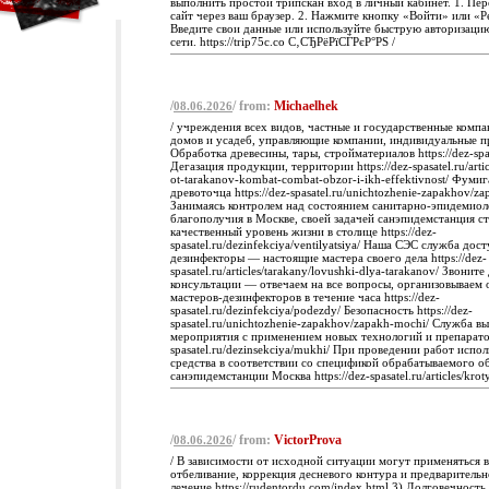
выполнить простой трипскан вход в личный кабинет. 1. Пер
сайт через ваш браузер. 2. Нажмите кнопку «Войти» или «Р
Введите свои данные или используйте быструю авторизаци
сети. https://trip75c.co С‚СЂРёРїСЃРєР°РЅ /
/
/ from:
Michaelhek
08.06.2026
/ учреждения всех видов, частные и государственные компа
домов и усадеб, управляющие компании, индивидуальные п
Обработка древесины, тары, стройматериалов https://dez-spasat
Дегазация продукции, территории https://dez-spasatel.ru/artic
ot-tarakanov-kombat-combat-obzor-i-ikh-effektivnost/ Фуми
древоточца https://dez-spasatel.ru/unichtozhenie-zapakhov/z
Занимаясь контролем над состоянием санитарно-эпидемиол
благополучия в Москве, своей задачей санэпидемстанция с
качественный уровень жизни в столице https://dez-
spasatel.ru/dezinfekciya/ventilyatsiya/ Наша СЭС служба дост
дезинфекторы — настоящие мастера своего дела https://dez-
spasatel.ru/articles/tarakany/lovushki-dlya-tarakanov/ Звонит
консультации — отвечаем на все вопросы, организовываем 
мастеров-дезинфекторов в течение часа https://dez-
spasatel.ru/dezinfekciya/podezdy/ Безопасность https://dez-
spasatel.ru/unichtozhenie-zapakhov/zapakh-mochi/ Служба в
мероприятия с применением новых технологий и препаратов 
spasatel.ru/dezinsekciya/mukhi/ При проведении работ испо
средства в соответствии со спецификой обрабатываемого об
санэпидемстанции Москва https://dez-spasatel.ru/articles/kroty
/
/ from:
VictorProva
08.06.2026
/ В зависимости от исходной ситуации могут применяться 
отбеливание, коррекция десневого контура и предварительн
лечение https://rudentordu.com/index.html 3) Долговечность