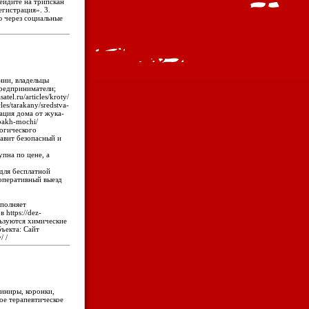
ейдите на трипскан
егистрация». 3.
ю через социальные
нии, владельцы
редприниматели;
el.ru/articles/kroty/
les/tarakany/sredstva-
гация дома от жука-
apakh-mochi/
огического
тавит безопасный и
упна по цене, а
е для бесплатной
оперативный выезд
ыполняет
https://dez-
льзуются химические
ъекта: Сайт
/ /
виниры, коронки,
ое терапевтическое