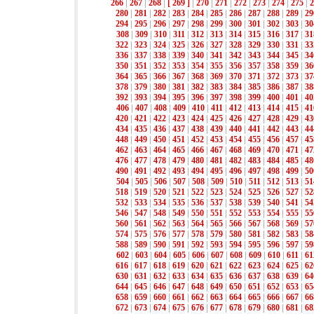
266
|
267
|
268
|
[ 269 ]
|
270
|
271
|
272
|
273
|
274
|
275
|
2
280
|
281
|
282
|
283
|
284
|
285
|
286
|
287
|
288
|
289
|
29
294
|
295
|
296
|
297
|
298
|
299
|
300
|
301
|
302
|
303
|
30
308
|
309
|
310
|
311
|
312
|
313
|
314
|
315
|
316
|
317
|
31
322
|
323
|
324
|
325
|
326
|
327
|
328
|
329
|
330
|
331
|
33
336
|
337
|
338
|
339
|
340
|
341
|
342
|
343
|
344
|
345
|
34
350
|
351
|
352
|
353
|
354
|
355
|
356
|
357
|
358
|
359
|
36
364
|
365
|
366
|
367
|
368
|
369
|
370
|
371
|
372
|
373
|
37
378
|
379
|
380
|
381
|
382
|
383
|
384
|
385
|
386
|
387
|
38
392
|
393
|
394
|
395
|
396
|
397
|
398
|
399
|
400
|
401
|
40
406
|
407
|
408
|
409
|
410
|
411
|
412
|
413
|
414
|
415
|
41
420
|
421
|
422
|
423
|
424
|
425
|
426
|
427
|
428
|
429
|
43
434
|
435
|
436
|
437
|
438
|
439
|
440
|
441
|
442
|
443
|
44
448
|
449
|
450
|
451
|
452
|
453
|
454
|
455
|
456
|
457
|
45
462
|
463
|
464
|
465
|
466
|
467
|
468
|
469
|
470
|
471
|
47
476
|
477
|
478
|
479
|
480
|
481
|
482
|
483
|
484
|
485
|
48
490
|
491
|
492
|
493
|
494
|
495
|
496
|
497
|
498
|
499
|
50
504
|
505
|
506
|
507
|
508
|
509
|
510
|
511
|
512
|
513
|
51
518
|
519
|
520
|
521
|
522
|
523
|
524
|
525
|
526
|
527
|
52
532
|
533
|
534
|
535
|
536
|
537
|
538
|
539
|
540
|
541
|
54
546
|
547
|
548
|
549
|
550
|
551
|
552
|
553
|
554
|
555
|
55
560
|
561
|
562
|
563
|
564
|
565
|
566
|
567
|
568
|
569
|
57
574
|
575
|
576
|
577
|
578
|
579
|
580
|
581
|
582
|
583
|
58
588
|
589
|
590
|
591
|
592
|
593
|
594
|
595
|
596
|
597
|
59
602
|
603
|
604
|
605
|
606
|
607
|
608
|
609
|
610
|
611
|
61
616
|
617
|
618
|
619
|
620
|
621
|
622
|
623
|
624
|
625
|
62
630
|
631
|
632
|
633
|
634
|
635
|
636
|
637
|
638
|
639
|
64
644
|
645
|
646
|
647
|
648
|
649
|
650
|
651
|
652
|
653
|
65
658
|
659
|
660
|
661
|
662
|
663
|
664
|
665
|
666
|
667
|
66
672
|
673
|
674
|
675
|
676
|
677
|
678
|
679
|
680
|
681
|
68