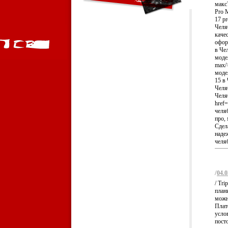
макс
Pro M
17 p
Челя
каче
офор
в Че
модел
max/
моде
15 в
Челя
Челя
href=
челя
про,
Сдел
надеж
челя
/
04.0
/ Tr
план
можн
Плат
услов
пост