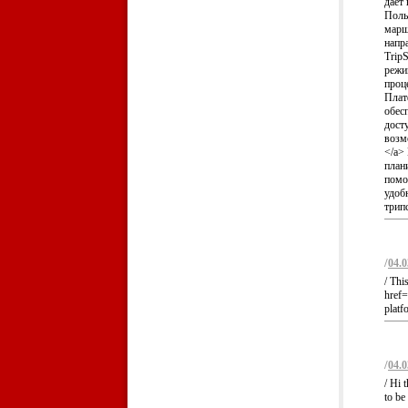
дает
Поль
марш
напр
Trip
режи
проце
Плат
обес
дост
возмо
</a>
план
помо
удобн
трипс
/
04.0
/ Thi
href=
platf
/
04.0
/ Hi 
to be