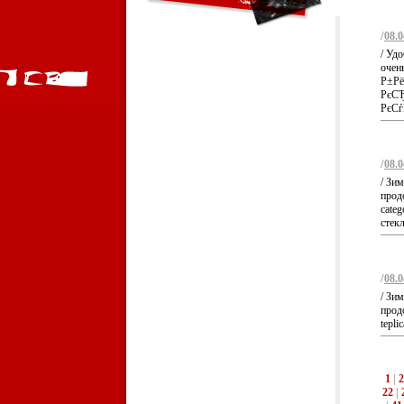
/
08.0
/ Уд
очень
Р±Рё
РєСЂ
РєСѓ
/
08.0
/ Зи
продо
categ
стекл
/
08.0
/ Зи
прод
tepli
1
|
2
22
|