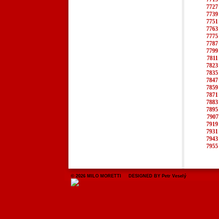
7727
7739
7751
7763
7775
7787
7799
7811
7823
7835
7847
7859
7871
7883
7895
7907
7919
7931
7943
7955
© 2026 MILO MORETTI DESIGNED BY Petr Veselý