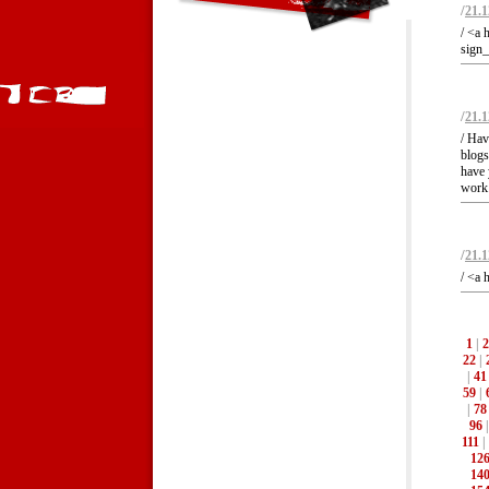
/
21.1
/ <a 
sign_
/
21.1
/ Hav
blogs
have 
work.
/
21.1
/ <a 
1
|
2
22
|
|
41
59
|
|
78
96
111
|
12
14