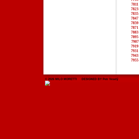
7811
7823
7835
7847
7859
7871
7883
7895
7907
7919
7931
7943
7955
© 2026 MILO MORETTI DESIGNED BY Petr Veselý