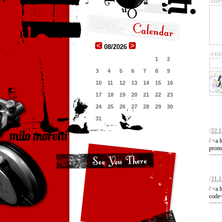
/me
08/2026
/ent
1
2
3
4
5
6
7
8
9
10
11
12
13
14
15
16
17
18
19
20
21
22
23
24
25
26
27
28
29
30
31
/
22.1
/ <a 
promo
/
21.1
/ <a 
code<