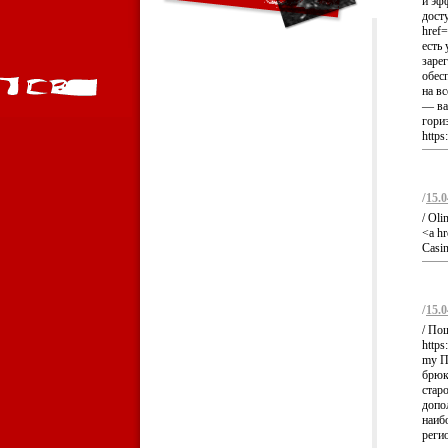
и эф
дост
href=
есть
заре
обес
на вс
— ва
гори
https
/
15.0
/ Oli
<a hr
Casin
/
15.0
/ П
http
my П
брюк 
стар
допо
наиб
реги