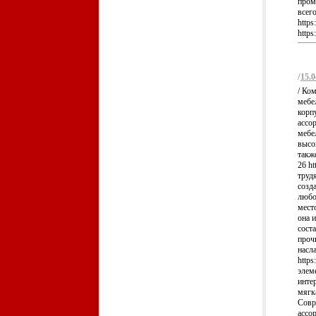
пром
всег
https
https
/
15.0
/ Ко
мебе
корпу
ассо
мебе
высо
также
26 ht
труд
созд
любой
место
она 
соста
проч
насл
https
элем
интер
мягка
Совр
ассор