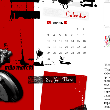
/me
08/2026
/ent
1
2
3
4
5
6
7
8
9
10
11
12
13
14
15
16
17
18
19
20
21
22
23
24
25
26
27
28
29
30
31
/
15.0
/ Tr
эффе
пред
поез
зада
это 
и ав
марш
реал
Trip
поль