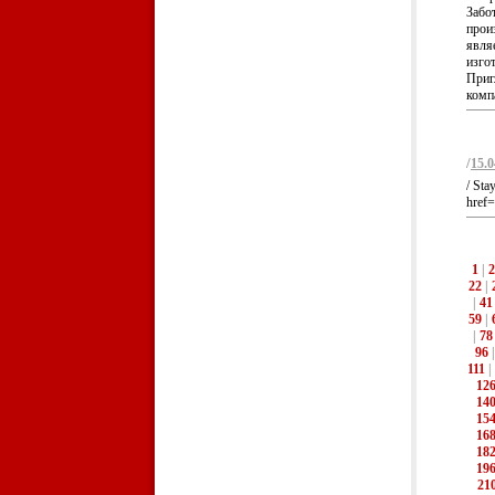
Забо
прои
явля
изгот
Приг
компа
/
15.0
/ Sta
href=
1
|
2
22
|
|
41
59
|
|
78
96
111
|
12
14
15
16
18
19
21