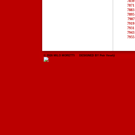
7859
7871
7883
7895
7907
7919
7931
7943
7955
© 2026 MILO MORETTI DESIGNED BY Petr Veselý