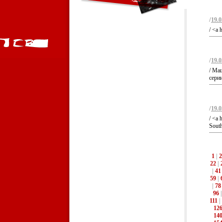
/
19.0
/ <a 
/
19.0
/ Ма
серии
/
19.0
/ <a 
South
1
|
2
22
|
|
41
59
|
|
78
96
111
|
12
14