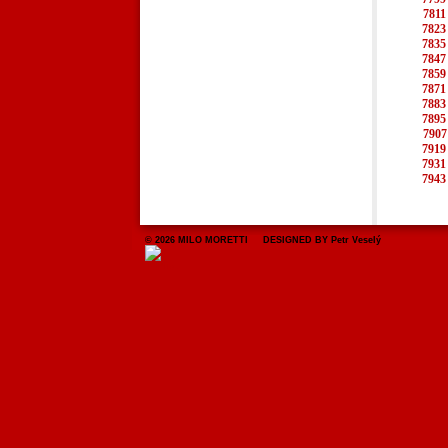
7811
7823
7835
7847
7859
7871
7883
7895
7907
7919
7931
7943
© 2026 MILO MORETTI DESIGNED BY Petr Veselý