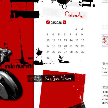
/me
08/2026
/ent
1
2
3
4
5
6
7
8
9
10
11
12
13
14
15
16
17
18
19
20
21
22
23
24
25
26
27
28
29
30
31
/
19.0
/ <a 
Casin
/
19.0
/ Hmm
tryin
would
butyl