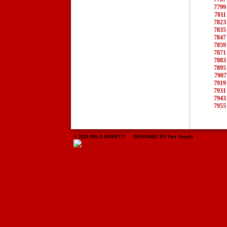
7799
7811
7823
7835
7847
7859
7871
7883
7895
7907
7919
7931
7943
7955
© 2026 MILO MORETTI DESIGNED BY Petr Veselý