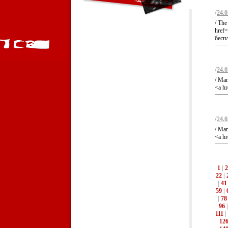
/
24.0
/ The 
href=
бесп
/
24.0
/ Man
<a hr
/
24.0
/ Man
<a hr
1
|
2
22
|
|
41
59
|
|
78
96
111
|
12