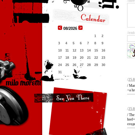
/me
08/2026
/ent
1
2
3
4
5
6
7
8
9
10
11
12
13
14
15
16
17
18
19
20
21
22
23
24
25
26
27
28
29
30
31
/
25.0
/ Man
<a hr
/
25.0
/ The 
href=
созд