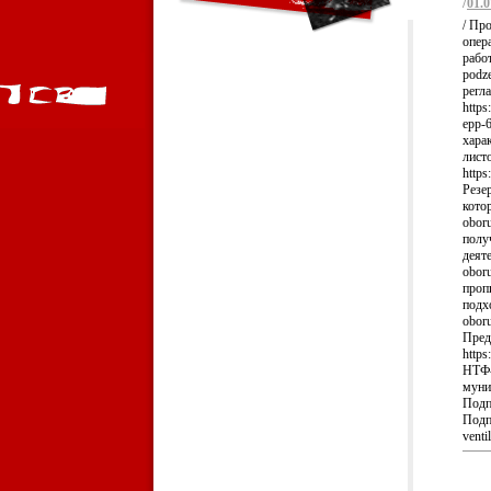
/
01.0
/ Пр
опер
работ
podz
регл
https
epp-
хара
лист
https
Резе
котор
obor
полу
деяте
obor
проп
подхо
obor
Пред
https
НТФ-
муниц
Подп
Подпи
venti