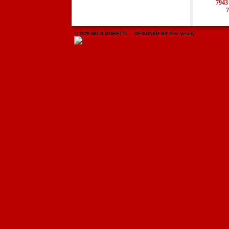
7943
7
© 2026 MILO MORETTI DESIGNED BY Petr Veselý