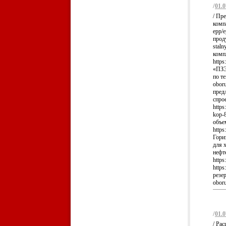
/
01.0
/ Пр
компа
epp/
проду
stal
комп
https
«ПЗЭ
по те
obor
пред
спро
https
kop-
объе
https
Гори
для 
нефт
https
https
резер
oboru
/
01.0
/ Ра