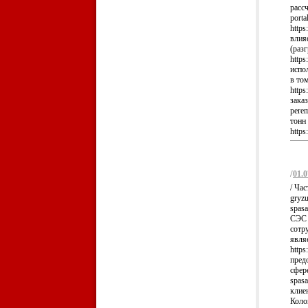
рассч
porta
https
влия
(раз
https
испо
в то
https
заказ
pere
тонн 
https
/
01.0
/ Час
gryz
spasa
СЭС 
сотр
явля
https
пред
сфере
spasa
клие
Коло