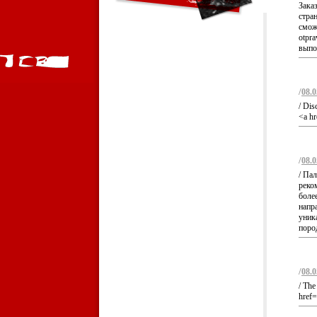
Зака
стра
сможе
otpr
выпол
/
08.0
/ Dis
<a hr
/
08.0
/ Па
реко
боле
напра
уник
пород
/
08.0
/ The
href=