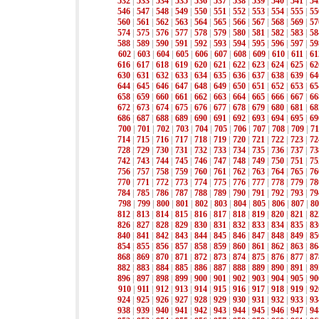
532
|
533
|
534
|
535
|
536
|
537
|
538
|
539
|
540
|
541
|
54
546
|
547
|
548
|
549
|
550
|
551
|
552
|
553
|
554
|
555
|
55
560
|
561
|
562
|
563
|
564
|
565
|
566
|
567
|
568
|
569
|
57
574
|
575
|
576
|
577
|
578
|
579
|
580
|
581
|
582
|
583
|
58
588
|
589
|
590
|
591
|
592
|
593
|
594
|
595
|
596
|
597
|
59
602
|
603
|
604
|
605
|
606
|
607
|
608
|
609
|
610
|
611
|
61
616
|
617
|
618
|
619
|
620
|
621
|
622
|
623
|
624
|
625
|
62
630
|
631
|
632
|
633
|
634
|
635
|
636
|
637
|
638
|
639
|
64
644
|
645
|
646
|
647
|
648
|
649
|
650
|
651
|
652
|
653
|
65
658
|
659
|
660
|
661
|
662
|
663
|
664
|
665
|
666
|
667
|
66
672
|
673
|
674
|
675
|
676
|
677
|
678
|
679
|
680
|
681
|
68
686
|
687
|
688
|
689
|
690
|
691
|
692
|
693
|
694
|
695
|
69
700
|
701
|
702
|
703
|
704
|
705
|
706
|
707
|
708
|
709
|
71
714
|
715
|
716
|
717
|
718
|
719
|
720
|
721
|
722
|
723
|
72
728
|
729
|
730
|
731
|
732
|
733
|
734
|
735
|
736
|
737
|
73
742
|
743
|
744
|
745
|
746
|
747
|
748
|
749
|
750
|
751
|
75
756
|
757
|
758
|
759
|
760
|
761
|
762
|
763
|
764
|
765
|
76
770
|
771
|
772
|
773
|
774
|
775
|
776
|
777
|
778
|
779
|
78
784
|
785
|
786
|
787
|
788
|
789
|
790
|
791
|
792
|
793
|
79
798
|
799
|
800
|
801
|
802
|
803
|
804
|
805
|
806
|
807
|
80
812
|
813
|
814
|
815
|
816
|
817
|
818
|
819
|
820
|
821
|
82
826
|
827
|
828
|
829
|
830
|
831
|
832
|
833
|
834
|
835
|
83
840
|
841
|
842
|
843
|
844
|
845
|
846
|
847
|
848
|
849
|
85
854
|
855
|
856
|
857
|
858
|
859
|
860
|
861
|
862
|
863
|
86
868
|
869
|
870
|
871
|
872
|
873
|
874
|
875
|
876
|
877
|
87
882
|
883
|
884
|
885
|
886
|
887
|
888
|
889
|
890
|
891
|
89
896
|
897
|
898
|
899
|
900
|
901
|
902
|
903
|
904
|
905
|
90
910
|
911
|
912
|
913
|
914
|
915
|
916
|
917
|
918
|
919
|
92
924
|
925
|
926
|
927
|
928
|
929
|
930
|
931
|
932
|
933
|
93
938
|
939
|
940
|
941
|
942
|
943
|
944
|
945
|
946
|
947
|
94