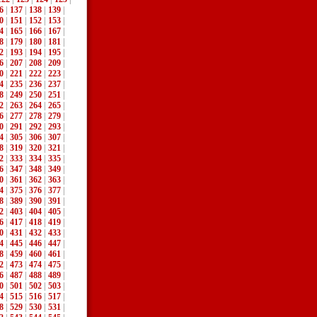
6
|
137
|
138
|
139
|
0
|
151
|
152
|
153
|
4
|
165
|
166
|
167
|
8
|
179
|
180
|
181
|
2
|
193
|
194
|
195
|
6
|
207
|
208
|
209
|
0
|
221
|
222
|
223
|
4
|
235
|
236
|
237
|
8
|
249
|
250
|
251
|
2
|
263
|
264
|
265
|
6
|
277
|
278
|
279
|
0
|
291
|
292
|
293
|
4
|
305
|
306
|
307
|
8
|
319
|
320
|
321
|
2
|
333
|
334
|
335
|
6
|
347
|
348
|
349
|
0
|
361
|
362
|
363
|
4
|
375
|
376
|
377
|
8
|
389
|
390
|
391
|
2
|
403
|
404
|
405
|
6
|
417
|
418
|
419
|
0
|
431
|
432
|
433
|
4
|
445
|
446
|
447
|
8
|
459
|
460
|
461
|
2
|
473
|
474
|
475
|
6
|
487
|
488
|
489
|
0
|
501
|
502
|
503
|
4
|
515
|
516
|
517
|
8
|
529
|
530
|
531
|