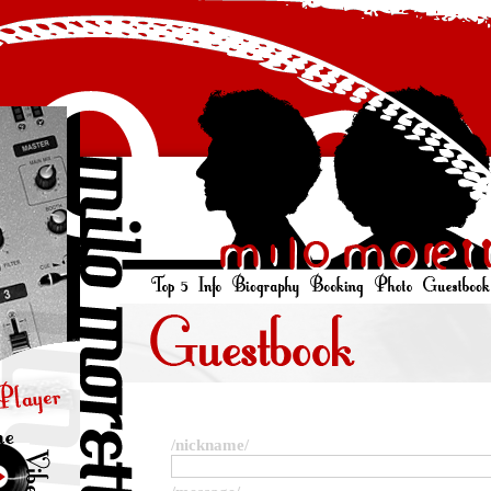
/nickname/