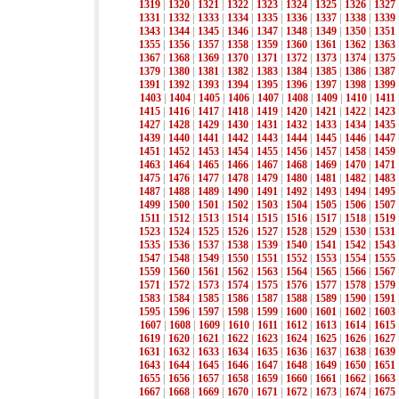
1319
|
1320
|
1321
|
1322
|
1323
|
1324
|
1325
|
1326
|
1327
1331
|
1332
|
1333
|
1334
|
1335
|
1336
|
1337
|
1338
|
1339
1343
|
1344
|
1345
|
1346
|
1347
|
1348
|
1349
|
1350
|
1351
1355
|
1356
|
1357
|
1358
|
1359
|
1360
|
1361
|
1362
|
1363
1367
|
1368
|
1369
|
1370
|
1371
|
1372
|
1373
|
1374
|
1375
1379
|
1380
|
1381
|
1382
|
1383
|
1384
|
1385
|
1386
|
1387
1391
|
1392
|
1393
|
1394
|
1395
|
1396
|
1397
|
1398
|
1399
1403
|
1404
|
1405
|
1406
|
1407
|
1408
|
1409
|
1410
|
1411
1415
|
1416
|
1417
|
1418
|
1419
|
1420
|
1421
|
1422
|
1423
1427
|
1428
|
1429
|
1430
|
1431
|
1432
|
1433
|
1434
|
1435
1439
|
1440
|
1441
|
1442
|
1443
|
1444
|
1445
|
1446
|
1447
1451
|
1452
|
1453
|
1454
|
1455
|
1456
|
1457
|
1458
|
1459
1463
|
1464
|
1465
|
1466
|
1467
|
1468
|
1469
|
1470
|
1471
1475
|
1476
|
1477
|
1478
|
1479
|
1480
|
1481
|
1482
|
1483
1487
|
1488
|
1489
|
1490
|
1491
|
1492
|
1493
|
1494
|
1495
1499
|
1500
|
1501
|
1502
|
1503
|
1504
|
1505
|
1506
|
1507
1511
|
1512
|
1513
|
1514
|
1515
|
1516
|
1517
|
1518
|
1519
1523
|
1524
|
1525
|
1526
|
1527
|
1528
|
1529
|
1530
|
1531
1535
|
1536
|
1537
|
1538
|
1539
|
1540
|
1541
|
1542
|
1543
1547
|
1548
|
1549
|
1550
|
1551
|
1552
|
1553
|
1554
|
1555
1559
|
1560
|
1561
|
1562
|
1563
|
1564
|
1565
|
1566
|
1567
1571
|
1572
|
1573
|
1574
|
1575
|
1576
|
1577
|
1578
|
1579
1583
|
1584
|
1585
|
1586
|
1587
|
1588
|
1589
|
1590
|
1591
1595
|
1596
|
1597
|
1598
|
1599
|
1600
|
1601
|
1602
|
1603
1607
|
1608
|
1609
|
1610
|
1611
|
1612
|
1613
|
1614
|
1615
1619
|
1620
|
1621
|
1622
|
1623
|
1624
|
1625
|
1626
|
1627
1631
|
1632
|
1633
|
1634
|
1635
|
1636
|
1637
|
1638
|
1639
1643
|
1644
|
1645
|
1646
|
1647
|
1648
|
1649
|
1650
|
1651
1655
|
1656
|
1657
|
1658
|
1659
|
1660
|
1661
|
1662
|
1663
1667
|
1668
|
1669
|
1670
|
1671
|
1672
|
1673
|
1674
|
1675