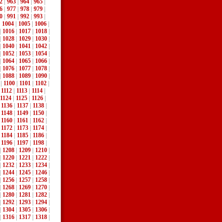
2
|
963
|
964
|
965
|
6
|
977
|
978
|
979
|
0
|
991
|
992
|
993
|
|
1004
|
1005
|
1006
|
|
1016
|
1017
|
1018
|
|
1028
|
1029
|
1030
|
|
1040
|
1041
|
1042
|
|
1052
|
1053
|
1054
|
|
1064
|
1065
|
1066
|
|
1076
|
1077
|
1078
|
|
1088
|
1089
|
1090
|
|
1100
|
1101
|
1102
|
|
1112
|
1113
|
1114
|
1124
|
1125
|
1126
|
|
1136
|
1137
|
1138
|
|
1148
|
1149
|
1150
|
|
1160
|
1161
|
1162
|
|
1172
|
1173
|
1174
|
|
1184
|
1185
|
1186
|
|
1196
|
1197
|
1198
|
|
1208
|
1209
|
1210
|
|
1220
|
1221
|
1222
|
|
1232
|
1233
|
1234
|
|
1244
|
1245
|
1246
|
|
1256
|
1257
|
1258
|
|
1268
|
1269
|
1270
|
|
1280
|
1281
|
1282
|
|
1292
|
1293
|
1294
|
|
1304
|
1305
|
1306
|
|
1316
|
1317
|
1318
|