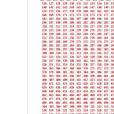
126
|
127
|
128
|
129
|
130
|
131
|
132
|
133
|
134
|
135
|
13
140
|
141
|
142
|
143
|
144
|
145
|
146
|
147
|
148
|
149
|
15
154
|
155
|
156
|
157
|
158
|
159
|
160
|
161
|
162
|
163
|
16
168
|
169
|
170
|
171
|
172
|
173
|
174
|
175
|
176
|
177
|
17
182
|
183
|
184
|
185
|
186
|
187
|
188
|
189
|
190
|
191
|
19
196
|
197
|
198
|
199
|
200
|
201
|
202
|
203
|
204
|
205
|
20
210
|
211
|
212
|
213
|
214
|
215
|
216
|
217
|
218
|
219
|
22
224
|
225
|
226
|
227
|
228
|
229
|
230
|
231
|
232
|
233
|
23
238
|
239
|
240
|
241
|
242
|
243
|
244
|
245
|
246
|
247
|
24
252
|
253
|
254
|
255
|
256
|
257
|
258
|
259
|
260
|
261
|
26
266
|
267
|
268
|
269
|
270
|
271
|
272
|
273
|
274
|
275
|
27
280
|
281
|
282
|
283
|
284
|
285
|
286
|
287
|
288
|
289
|
29
294
|
295
|
296
|
297
|
298
|
299
|
300
|
301
|
302
|
303
|
30
308
|
309
|
310
|
311
|
312
|
313
|
314
|
315
|
316
|
317
|
31
322
|
323
|
324
|
325
|
326
|
327
|
328
|
329
|
330
|
331
|
33
336
|
337
|
338
|
339
|
340
|
341
|
342
|
343
|
344
|
345
|
34
350
|
351
|
352
|
353
|
354
|
355
|
356
|
357
|
358
|
359
|
36
364
|
365
|
366
|
367
|
368
|
369
|
370
|
371
|
372
|
373
|
37
378
|
379
|
380
|
381
|
382
|
383
|
384
|
385
|
386
|
387
|
38
392
|
393
|
394
|
395
|
396
|
397
|
398
|
399
|
400
|
401
|
40
406
|
407
|
408
|
409
|
410
|
411
|
412
|
413
|
414
|
415
|
41
420
|
421
|
422
|
423
|
424
|
425
|
426
|
427
|
428
|
429
|
43
434
|
435
|
436
|
437
|
438
|
439
|
440
|
441
|
442
|
443
|
44
448
|
449
|
450
|
451
|
452
|
453
|
454
|
455
|
456
|
457
|
45
462
|
463
|
464
|
465
|
466
|
467
|
468
|
469
|
470
|
471
|
47
476
|
477
|
478
|
479
|
480
|
481
|
482
|
483
|
484
|
485
|
48
490
|
491
|
492
|
493
|
494
|
495
|
496
|
497
|
498
|
499
|
50
504
|
505
|
506
|
507
|
508
|
509
|
510
|
511
|
512
|
513
|
51
518
|
519
|
520
|
521
|
522
|
523
|
524
|
525
|
526
|
527
|
52