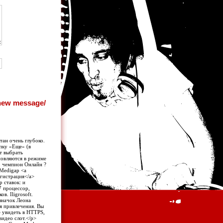
тан очень глубоко.
пку «Еще» (в
т выбрать
новляются в режиме
о чемпион Онлайн ?
Medigap <a
егистрация</a>
 ставок: и
7 процессор,
в. Iligrosoft.
значок Леона
я привлечения. Вы
 увидеть в HTTPS,
видео слот.</p>