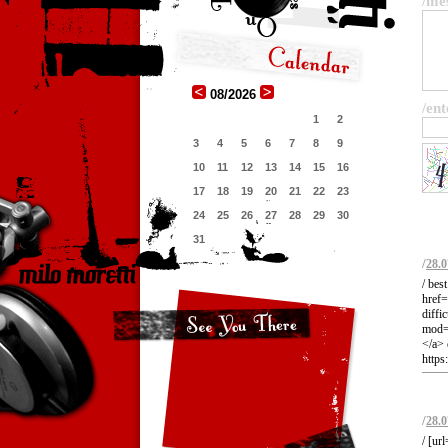
/me
08/2026
/ent
1
2
3
4
5
6
7
8
9
10
11
12
13
14
15
16
17
18
19
20
21
22
23
24
25
26
27
28
29
30
31
/
28.0
/ bes
href=
diffi
mod=s
</a> 
https
/
28.0
/ [ur