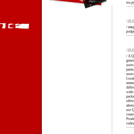
isu.p
/
28.0
/ нак
podpi
/
28.0
/ A Q
gener
users
parti
users
Loca
immed
diffe
wide-
packa
offer
atten
use Q
conte
Produ
codes