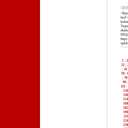
/
28.0
/ Ку
href=
kolu
Укра
nkub
IDQZ
https
splsh
1
|
2
22
|
|
41
59
|
|
78
96
111
|
12
14
15
16
18
19
21
22
23