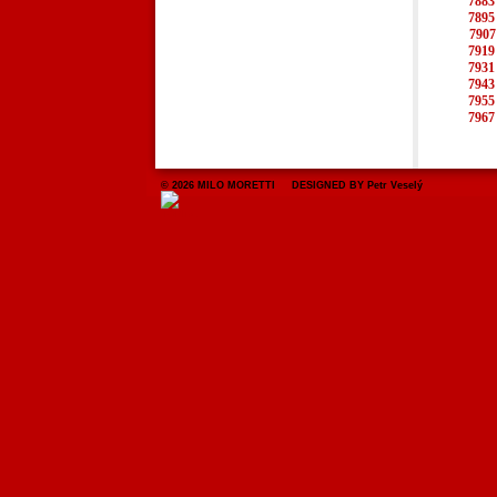
7883
7895
7907
7919
7931
7943
7955
7967
© 2026 MILO MORETTI DESIGNED BY Petr Veselý