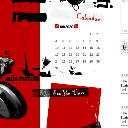
/me
08/2026
/ent
1
2
3
4
5
6
7
8
9
10
11
12
13
14
15
16
17
18
19
20
21
22
23
24
25
26
27
28
29
30
31
/
17.0
/ The
Tunis
href=
/
17.0
/ The
Tunis
href=