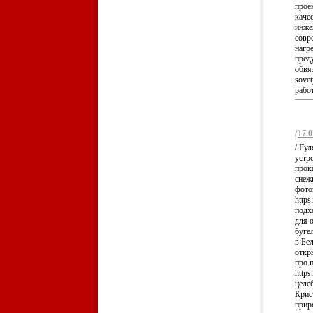
прое
качес
инже
совр
нагр
пред
обвя
sove
рабо
/
17.0
/ Гул
устро
прок
снежк
фотог
https
подхо
для о
буге
в Бе
откры
про 
https
целеб
Крис
приро