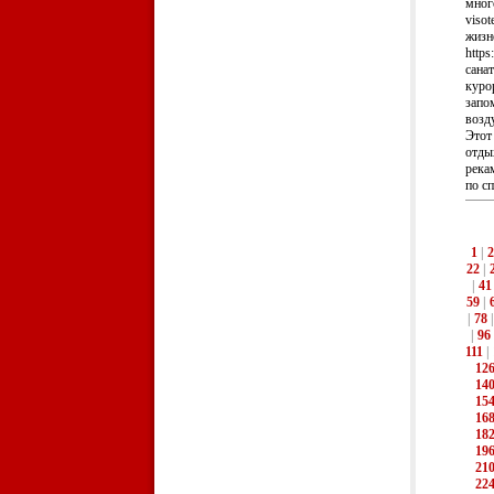
мног
viso
жизн
http
санат
куро
запо
возду
Этот
отды
река
по сп
1
|
2
22
|
|
41
59
|
|
78
|
96
111
|
12
14
15
16
18
19
21
22