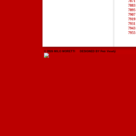
7871
7883
7895
7907
7919
7931
7943
7955
© 2026 MILO MORETTI DESIGNED BY Petr Veselý