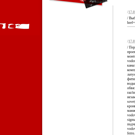
/
17.0
/ Вы
href=
/
17.0
/ Пе
прое
монт
vodo
кана
комп
лату
фитин
воды
обвяз
raz/i
неза
sovet
крон
манж
vodov
sigm
подч
vodov
ferr