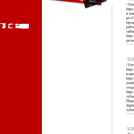
/ Оп
https
в пои
po-r
продв
работ
сайт
https
регио
/
12.0
/ От
https
влия
https
улыб
созд
https
зубо
Наде
digit
зубов
/
12.0