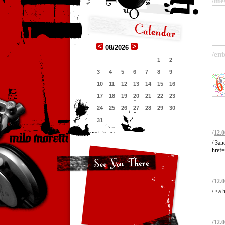
/me
08/2026
/ent
1
2
3
4
5
6
7
8
9
10
11
12
13
14
15
16
17
18
19
20
21
22
23
24
25
26
27
28
29
30
31
/
12.0
/ За
href=
/
12.0
/ <a 
/
12.0