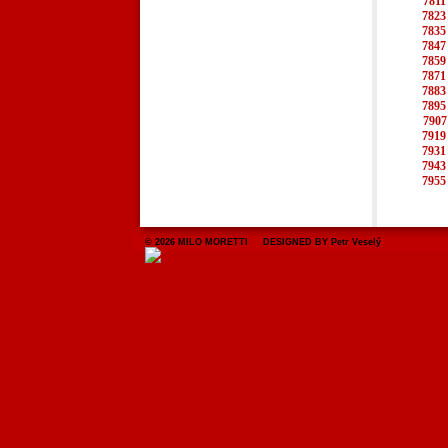
7811
7823
7835
7847
7859
7871
7883
7895
7907
7919
7931
7943
7955
© 2026 MILO MORETTI DESIGNED BY Petr Veselý