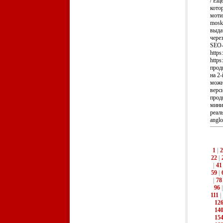
/ Еще
кото
мотив
mosk
выда
чере
SEO-
https
https
прод
на 2
можно
верси
прод
миним
реаль
anglo
1
|
2
22
|
|
41
59
|
|
78
96
111
|
12
14
15