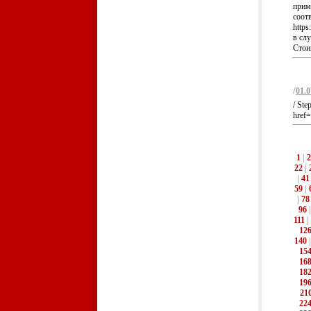
приме
соот
http
в слу
Стои
/
01.0
/ Ste
href=
1
|
2
22
|
|
41
59
|
|
78
96
111
|
12
140
15
16
18
19
21
22