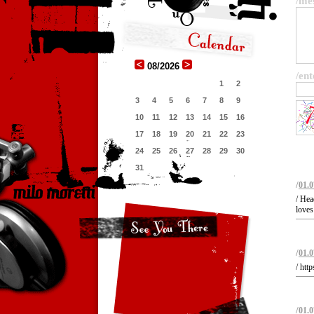
/me
08/2026
/ent
1
2
3
4
5
6
7
8
9
10
11
12
13
14
15
16
17
18
19
20
21
22
23
24
25
26
27
28
29
30
31
/
01.0
/ Hea
loves
/
01.0
/ http
/
01.0