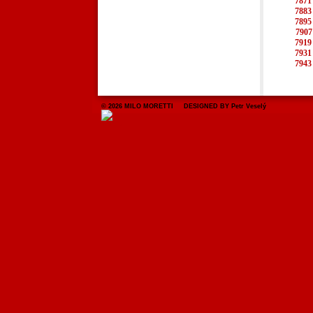
7871
7883
7895
7907
7919
7931
7943
© 2026 MILO MORETTI DESIGNED BY Petr Veselý