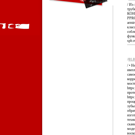
/ Из
труб
КОНТ
PPRC 
armi
клас
собл
функ
spb.r
/
01.0
/ • Н
импла
само
корре
мосты
https
прот
http
проц
зубы 
обрат
изго
техн
скани
модел
воско