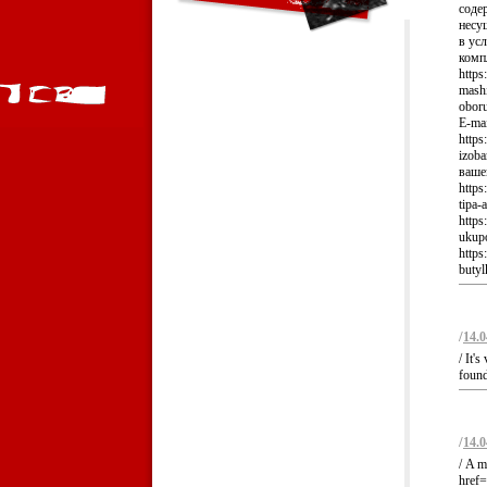
соде
несу
в ус
комп
https
mashi
oboru
E-ma
https
izoba
ваше
https
tipa-
https
ukupo
https
butyl
/
14.0
/ It'
found
/
14.0
/ A m
href=