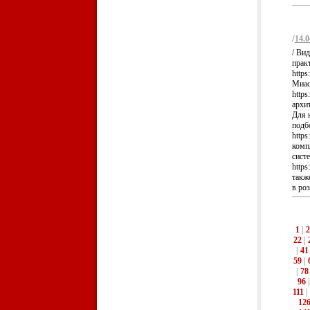
/
14.0
/ Вид
прак
https
Миасс
https
архит
Для 
подб
http
комп
сист
https
такж
в роз
1
|
2
22
|
|
41
59
|
|
78
96
111
|
12