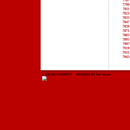
7787
7799
7811
7823
7835
7847
7859
7871
7883
7895
7907
7919
7931
7943
© 2026 MILO MORETTI DESIGNED BY Petr Veselý