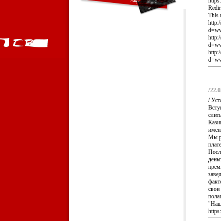
https
Redi
This 
http:
d=ww
http:
d=www
http:
d=www
/
22.0
/ Ус
Всту
слит
Кази
имен
Мы р
плат
Посл
день
прем
заве
факт
свои
пола
"Наш
https