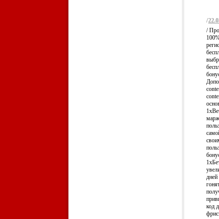
/
22.0
/ Пр
100%
реги
бесп
выбр
бесп
бону
Допол
conte
cont
осно
1xBe
марж
поль
само
свои
поль
бону
1хБе
увел
дней
гоня
полу
прив
код 
фрис