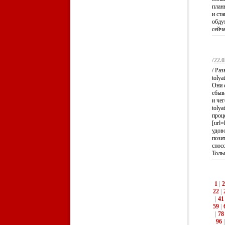
план
и ст
обду
сейча
/
22.0
/ Раз
tolya
Они 
сбыв
и чег
tolya
проц
[url=
удов
позит
спосо
Толья
1
|
2
22
|
|
41
59
|
|
78
96