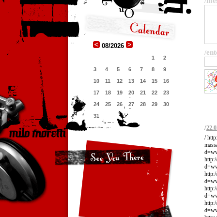
/me
08/2026
/ent
1
2
3
4
5
6
7
8
9
10
11
12
13
14
15
16
17
18
19
20
21
22
23
24
25
26
27
28
29
30
31
/
22.0
/ htt
massa
d=ww
http:
d=www
http:
d=www
http:
d=www
http:
d=www