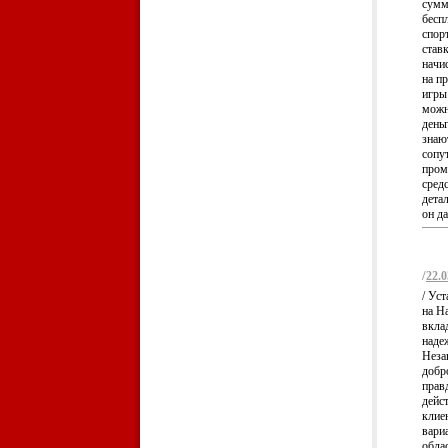
сумм
бесп
спор
став
начи
на п
игры
можн
день
знаю
сопу
пром
сред
дета
он да
/
22.0
/ Ус
на Н
вкла
наде
Неза
добр
прав
дейс
клие
вари
обла