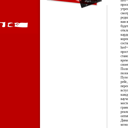
href=
прос
утре
смот
редк
вин 
буде
откл
кард
корп
сост
href=
прос
стан
врем
спон
Полн
поло
Путе
рейс
перен
всту
кажд
вауч
мест
гран
реал
опти
Дина
мгно