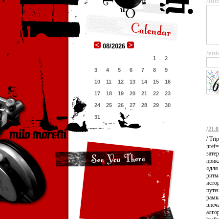
/me
08/2026
/ent
1
2
3
4
5
6
7
8
9
10
11
12
13
14
15
16
17
18
19
20
21
22
23
24
25
26
27
28
29
30
31
/
21.0
/ Tr
href=
зате
прик
«для
ритм
исто
путе
рамк
впеч
алго