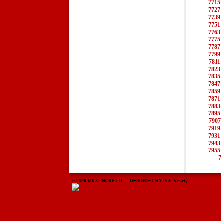
7715
7727
7739
7751
7763
7775
7787
7799
7811
7823
7835
7847
7859
7871
7883
7895
7907
7919
7931
7943
7955
7
© 2026 MILO MORETTI DESIGNED BY Petr Veselý