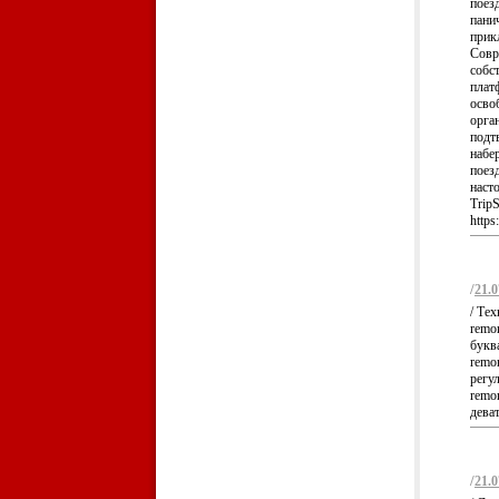
поез
пани
прикл
Совр
собс
плат
осво
орга
подт
набе
поез
наст
Trip
https
/
21.0
/ Тех
remo
буква
remon
регул
remon
деват
/
21.0