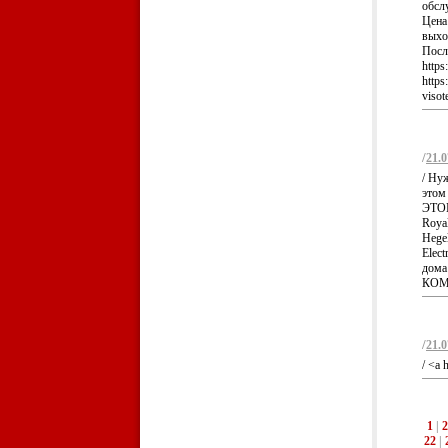
обсл
Цена
выход
Посл
https
https
visot
/
21.0
/ Ну
это
ЭТОМ
Royal
Hegel
Elect
дома
КОМ
/
21.0
/ <a 
1
|
2
22
|