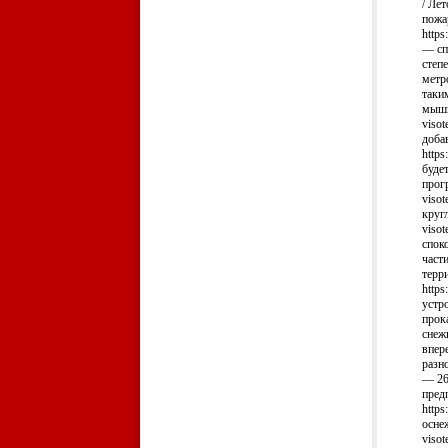
/ Ле
пожа
https
— сп
степе
метро
таки
мышц,
viso
доба
https
будет
прог
viso
круг
visot
споко
части
терри
https
устро
прок
снежк
впере
разн
— 260
пред
https
оснеж
viso