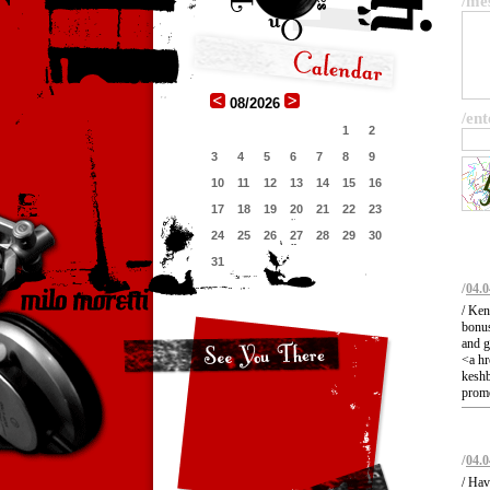
/me
08/2026
/ent
1
2
3
4
5
6
7
8
9
10
11
12
13
14
15
16
17
18
19
20
21
22
23
24
25
26
27
28
29
30
31
/
04.0
/ Ken
bonus
and g
<a hr
keshb
prom
/
04.0
/ Hav