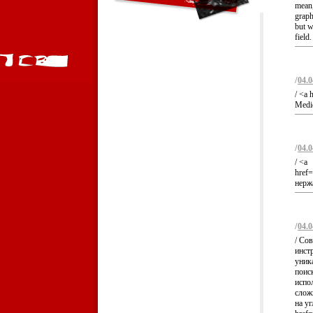
mean,
graph
but w
field
/
04.0
/ <a 
Medic
/
04.0
/ <a
href=
нерж
/
04.0
/ Со
инст
уник
поис
испо
слож
на у