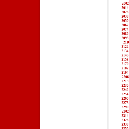
2002
2014
2026
2038
2050
2062
2074
2086
2098
211
2122
2134
2146
2158
2170
2182
2194
2206
2218
2230
2242
2254
2266
2278
2290
2302
2314
2326
2338
2350