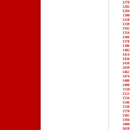
1270
1282
1294
1306
1318
1330
1342
1354
1366
1378
1390
1402
1414
1426
1438
1450
1462
1474
1486
1498
1510
1522
1534
1546
1558
1570
1582
1594
1606
1618