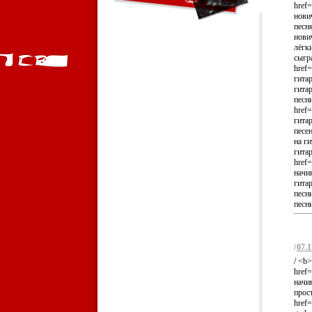
href=
нович
песня
нович
лёгки
сыгр
href=
гитар
гитар
песн
href=
гитар
песен
на ги
гита
href=
начин
гитар
песни
песни
/
07.1
/ <b
href=
начин
прос
href=