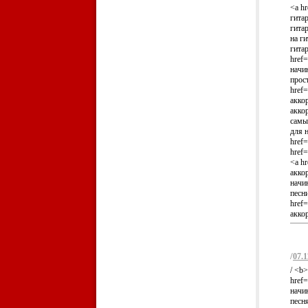
<a hr
гитар
гитар
на ги
гита
href=
начин
прос
href=
аккор
аккор
самых
для 
href=
href=
<a hr
аккор
начин
песн
href=
акко
/
07.1
/ <b
href=
начин
песн