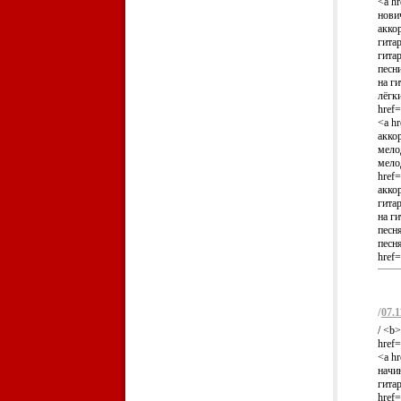
<a hr
нович
аккор
гитар
гитар
песни
на ги
лёгк
href=
<a hr
аккор
мелод
мело
href=
аккор
гитар
на ги
песня
песн
href=
/
07.1
/ <b
href=
<a hr
начин
гита
href=