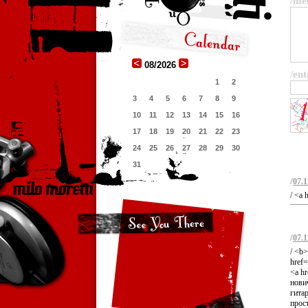
/me
08/2026
/ent
1
2
3
4
5
6
7
8
9
10
11
12
13
14
15
16
17
18
19
20
21
22
23
24
25
26
27
28
29
30
31
/
07.1
/ <a 
/
07.1
/ <b
href=
<a hr
нович
гитар
прос