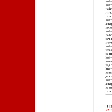
href=
href=
<a hr
гитар
гита
href=
аккор
песн
href=
<a hr
начин
можн
href=
начин
на г
href=
начин
под 
href=
нович
для 
href=
аккор
на ги
гитар
1
|
2
22
|