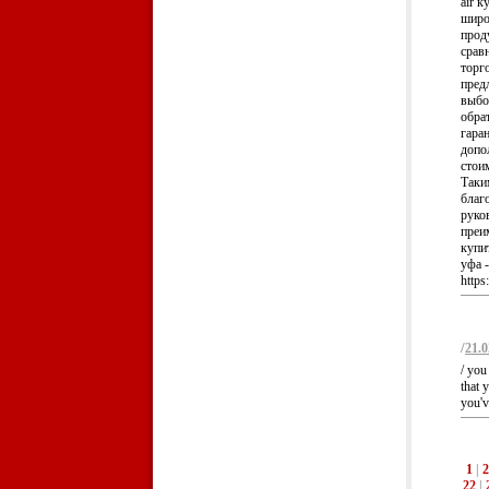
air 
широ
прод
срав
торг
пред
выбо
обра
гара
допо
стои
Таки
благ
руко
преи
купит
уфа 
https
/
21.0
/ you
that 
you'v
1
|
2
22
|