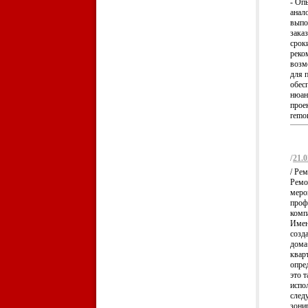
- Оп
анал
выпо
зака
срок
реко
возм
для 
обес
нюан
проек
remon
/
21.0
/ Ре
Ремо
меро
проф
комп
Имен
созд
дома
квар
опре
это 
испо
след
зони