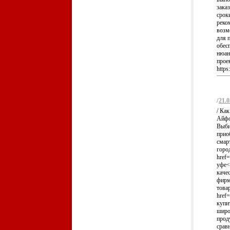
зака
срок
реко
возм
для 
обес
нюан
прое
https
/
21.0
/ Ка
Айфон
Выби
прио
смар
город
href=
уфе<
каче
фирм
това
href=
купи
широ
прод
срав