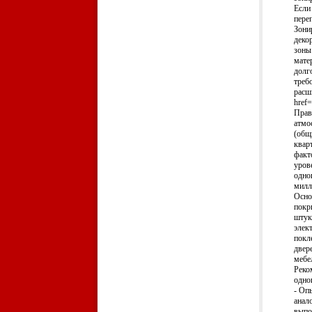
Если
пере
Зони
деко
зоны
мате
долг
треб
расш
href
Прав
атмо
(общ
квар
факт
уров
одно
милл
Осно
покр
штук
элек
покл
двер
мебе
Реко
одно
- Оп
анал
выпо