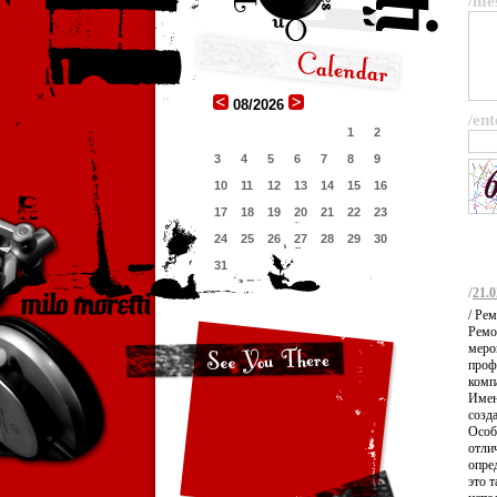
/me
08/2026
/ent
1
2
3
4
5
6
7
8
9
10
11
12
13
14
15
16
17
18
19
20
21
22
23
24
25
26
27
28
29
30
31
/
21.0
/ Ре
Ремо
меро
проф
комп
Имен
созд
Особ
отли
опре
это 