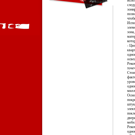
испо
след
зони
позв
чтоб
Испо
элем
зона
мате
кото
- Цв
квар
одно
осве
Реко
точе
Стои
факт
уров
одно
милл
Осно
покр
штук
элек
покл
двер
мебе
Реко
одно