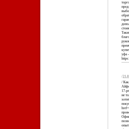
торг
пред
выбо
обра
гара
допо
стои
Таки
благ
руко
преи
купит
уфа 
https
/
21.0
/ Ка
Айфон
17-p
не т
хоти
поку
href=
пров
Офиц
позв
опытн