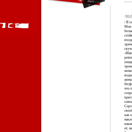
/
08.0
/ Я 
Мои 
боль
стой
вход
зрач
скуч
-80ae
pote
увиде
трен
меня
воды
женщ
бесф
что-т
сохр
крас
совпа
Серг
свое
как 
накл
какая
её, 