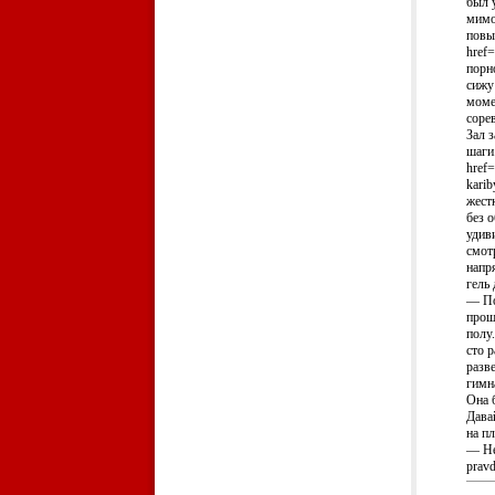
был у
мимо
повы
hre
порно
сижу
момен
сорев
Зал 
шаги
href=
kari
жест
без 
удив
смот
напр
гель
— По
прош
полу
сто р
разв
гимн
Она 
Дава
на п
— Не
pravd