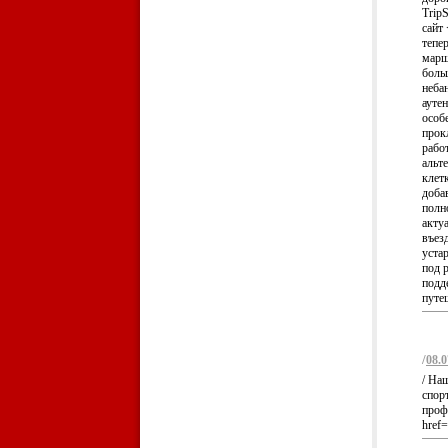
TripS
сайт
тепе
марш
боль
неба
ауте
особе
прок
рабо
альт
клет
доба
полн
акту
въез
уста
под 
подд
путеш
/
08.0
/ На
спор
проф
href=