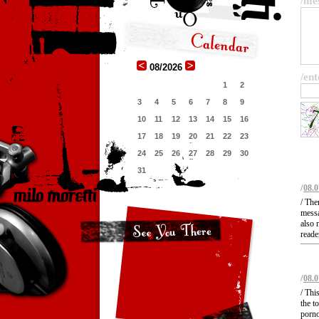
/me
08/2026
/ent
1
2
3
4
5
6
7
8
9
10
11
12
13
14
15
16
17
18
19
20
21
22
23
24
25
26
27
28
29
30
31
/
08.0
/ The
messa
also 
reade
/
08.0
/ Thi
the t
porno