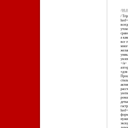
/
08.0
/ Tr
href
всег
утом
срав
а ка
все э
мног
жела
уник
увлек
</a>
алго
«для
Проце
стил
акти
расс
уютн
рома
деть
гаст
href=
форм
нужн
экск
доро