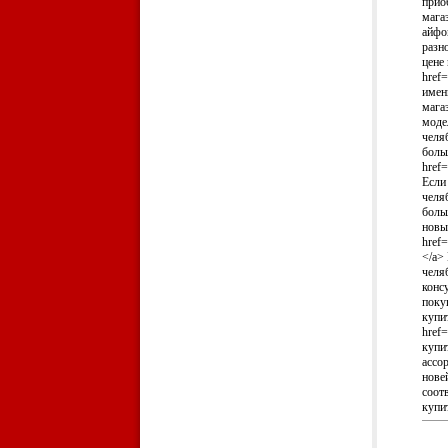
прио
мага
айфо
разн
цене
href=
имен
мага
моде
челя
боль
href=
Если
челя
боль
новы
href=
</a>
челя
конс
поку
купи
href=
купи
ассо
нове
соот
купи