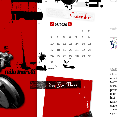
/me
08/2026
/ent
1
2
3
4
5
6
7
8
9
10
11
12
13
14
15
16
17
18
19
20
21
22
23
24
25
26
27
28
29
30
31
/
27.0
/ Ес
прио
мага
айфо
разн
цене
href=
купи
суще
точе
купи