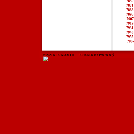
7859
7871
7883
7895
7907
7919
7931
7943
7955
796
© 2026 MILO MORETTI DESIGNED BY Petr Veselý