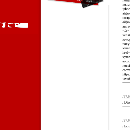
попу
возмо
ipho
айфо
спец
айфо
выгод
</a>
челя
конс
поку
купи
href=
купи
ассо
нове
соот
https
челя
/
27.0
/ Dis
/
27.0
/ Ес