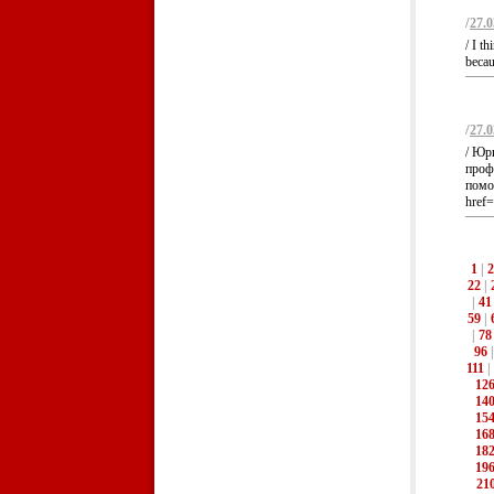
/
27.0
/ I t
becau
/
27.0
/ Юр
проф
помо
href=
1
|
2
22
|
|
41
59
|
|
78
96
111
|
12
14
15
16
18
19
21