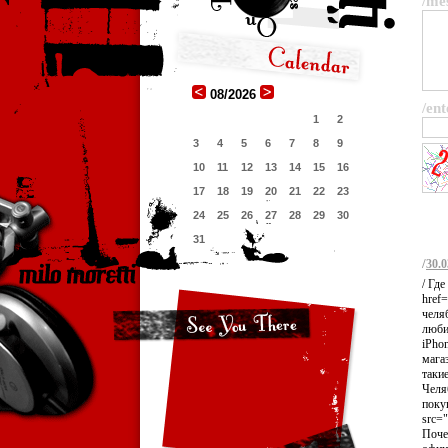
/me
08/2026
/ent
1
2
3
4
5
6
7
8
9
10
11
12
13
14
15
16
17
18
19
20
21
22
23
24
25
26
27
28
29
30
31
/
30.0
/ Гд
href=
челя
люби
iPho
мага
таки
Челя
поку
src="
Поче