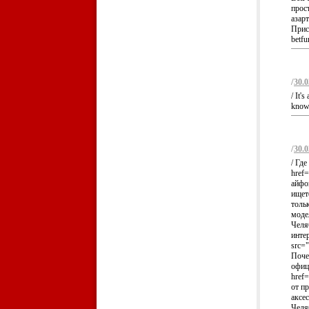
прос
азар
Прис
betfu
/
30.0
/ It'
knowl
/
30.0
/ Гд
href=
айфо
ищет
толь
моде
Челя
инте
src="
Поче
офиц
href=
от п
аксе
Челя