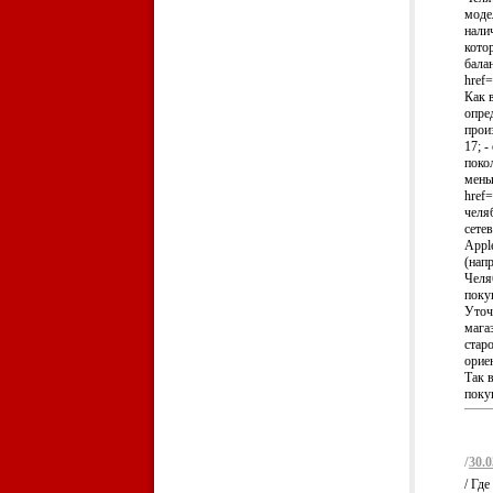
моде
нали
кото
бала
href=
Как 
опре
прои
17; 
поко
мень
href=
челя
сете
Appl
(нап
Челя
поку
Уточ
мага
стар
орие
Так 
покуп
/
30.0
/ Гд