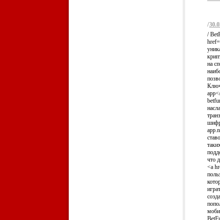
/
30.0
/ Be
href=
уник
крип
на с
наиб
позв
Ключе
app<
betf
насл
тран
шифро
app.
став
таки
подд
что 
<a hr
поль
кото
игра
созд
попо
моби
BetF