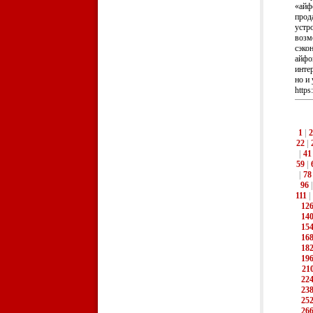
«айф
прод
устро
возм
сэко
айфо
инте
но и
https
1
|
2
22
|
|
41
59
|
|
78
96
111
|
12
14
15
16
18
19
21
22
23
25
26