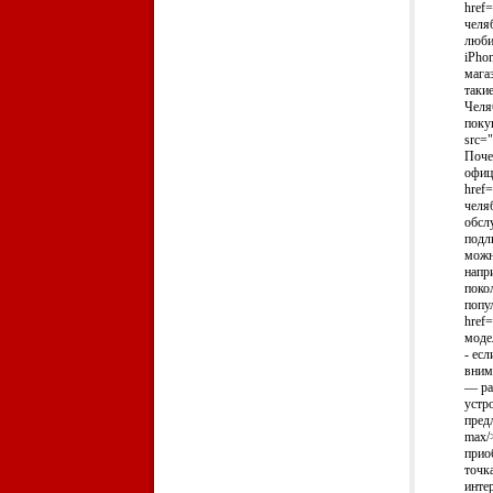
href=
челя
люби
iPho
мага
таки
Челя
поку
src="
Поче
офиц
href=
челя
обсл
подл
можн
напр
поко
попу
href
моде
- ес
вним
— ра
устр
предл
max/
прио
точк
инте