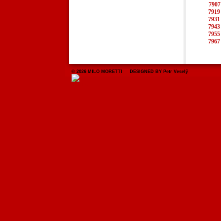
7907
7919
7931
7943
7955
7967
© 2026 MILO MORETTI DESIGNED BY Petr Veselý