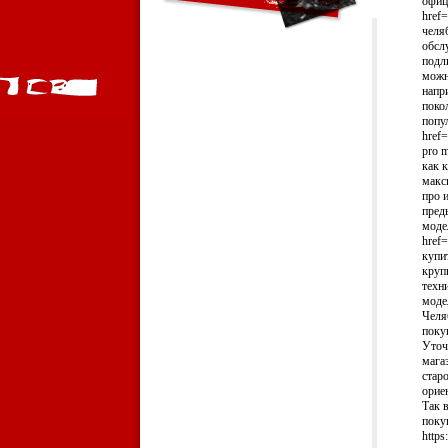
офиц
href=
челя
обсл
подл
можн
напр
поко
попу
href=
pro 
как 
макс
про 
пред
моде
href=
купи
круп
техн
моде
Челя
поку
Уточ
мага
стар
орие
Так 
поку
https