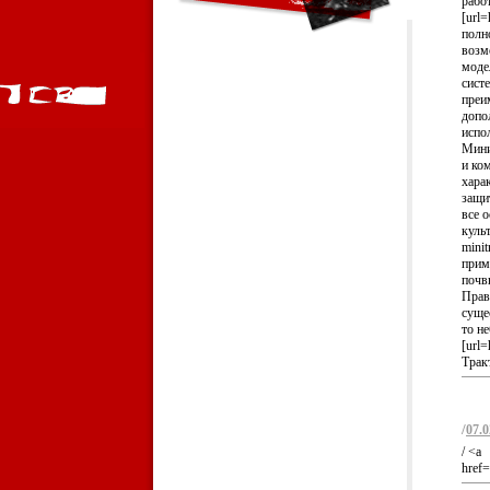
рабо
[url=
полн
возм
моде
сист
преи
допо
испол
Мини
и ко
хара
защи
все 
культ
minit
прим
почв
Прав
суще
то н
[url=
Трак
/
07.0
/ <a
href=