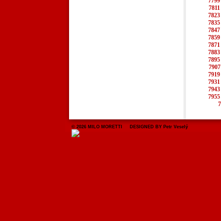
7799
7811
7823
7835
7847
7859
7871
7883
7895
7907
7919
7931
7943
7955
7
© 2026 MILO MORETTI DESIGNED BY Petr Veselý