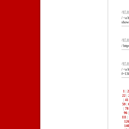
/
07.0
/ <a 
showt
/
07.0
/ htt
/
07.0
/ <a 
f=13&
1
|
2
22
|
|
41
59
|
|
78
96
111
|
12
14