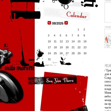
/me
08/2026
/ent
1
2
3
4
5
6
7
8
9
10
11
12
13
14
15
16
17
18
19
20
21
22
23
24
25
26
27
28
29
30
31
/
07.0
/ Тр
для 
Совр
спос
площ
владе
Мини
небо
мощн
на п
част