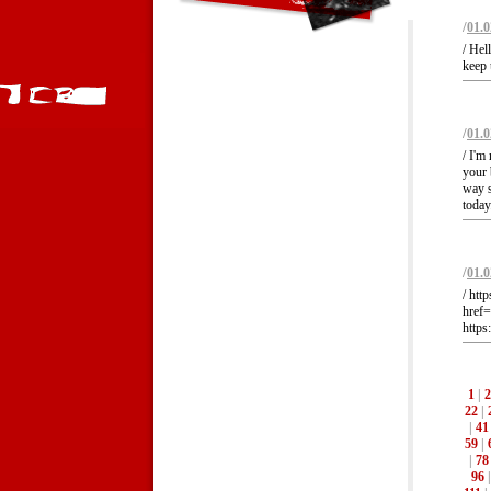
/
01.0
/ Hel
keep 
/
01.0
/ I'm
your 
way s
today.
/
01.0
/ htt
href
https
1
|
2
22
|
|
41
59
|
|
78
96