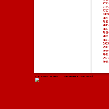
7773
7785
7797
7809
7821
7833
7845
7857
7869
7881
7893
7905
7917
7929
7941
7953
7965
© 2026 MILO MORETTI DESIGNED BY Petr Veselý