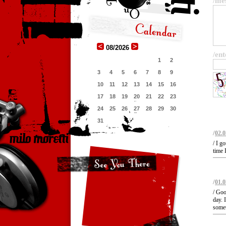
/me
08/2026
/ent
1
2
3
4
5
6
7
8
9
10
11
12
13
14
15
16
17
18
19
20
21
22
23
24
25
26
27
28
29
30
31
/
02.0
/ I g
time 
/
01.0
/ Goo
day. 
somet