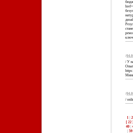
бюдж
href=
безу
нату
диза
Резу
стане
ремо
ключ 
/
04.0
/ У н
Опыт 
http
Миним
/
04.0
/ onl
1
|
2
[ 22 
40
|
|
59