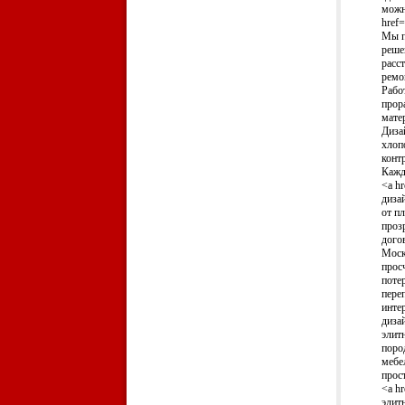
можн
href
Мы п
реше
расст
ремо
Рабо
прор
мате
Диза
хлоп
конт
Кажд
<a hr
диза
от п
проз
дого
Моск
прос
поте
пере
интер
диза
элит
поро
мебе
прос
<a h
элитн