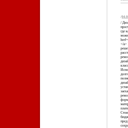
/
04.0
/ Ди
прос
где 
можн
href
</a>
реше
расст
ремо
диза
клас
Испо
долг
полн
диза
уста
заеха
ремо
форм
мате
плат
Стои
бюдж
пред
сохр