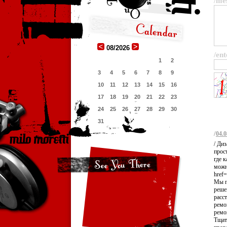
/me
08/2026
/ent
1
2
3
4
5
6
7
8
9
10
11
12
13
14
15
16
17
18
19
20
21
22
23
24
25
26
27
28
29
30
31
/
04.0
/ Ди
прос
где 
можн
href
Мы п
реше
расст
ремо
ремо
Тщат