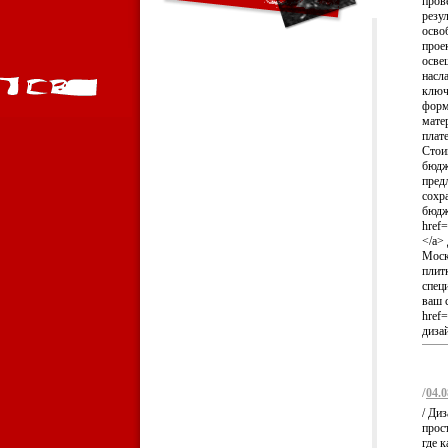
пров
резу
осво
прое
осве
насла
ключ
форм
мате
плат
Стои
бюдж
пред
сохр
бюдж
href=
</a>
Моск
плит
спец
ваш 
href=
дизай
/
04.0
/ Ди
прос
где 