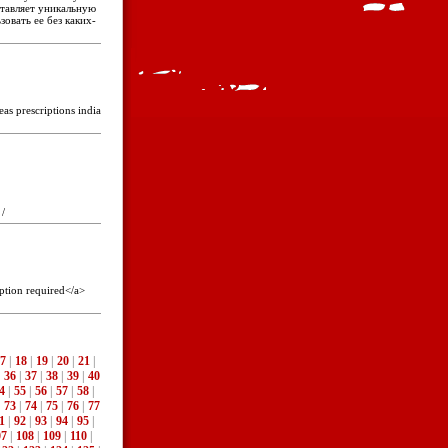
ставляет уникальную
овать ее без каких-
eas prescriptions india
 /
iption required</a>
7
|
18
|
19
|
20
|
21
|
|
36
|
37
|
38
|
39
|
40
4
|
55
|
56
|
57
|
58
|
|
73
|
74
|
75
|
76
|
77
1
|
92
|
93
|
94
|
95
|
07
|
108
|
109
|
110
|