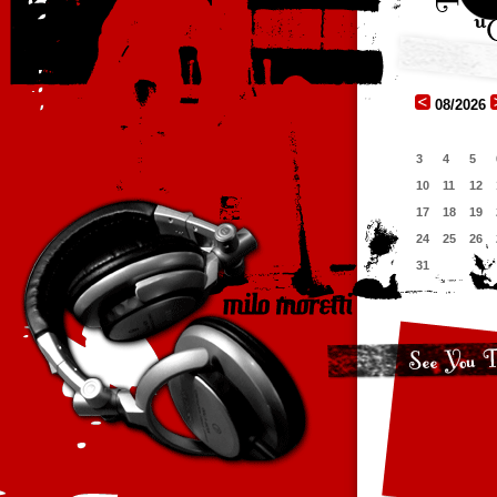
08/2026
3
4
5
10
11
12
17
18
19
24
25
26
31