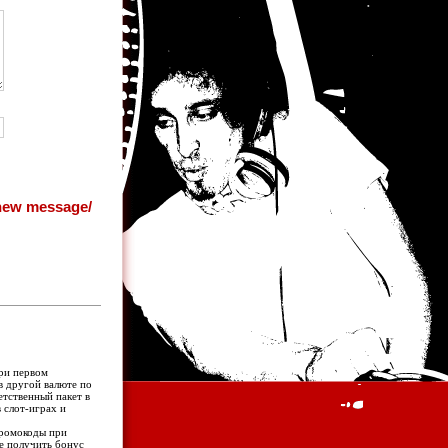
при первом
в другой валюте по
тственный пакет в
 слот-играх и
>промокоды при
е получить бонус