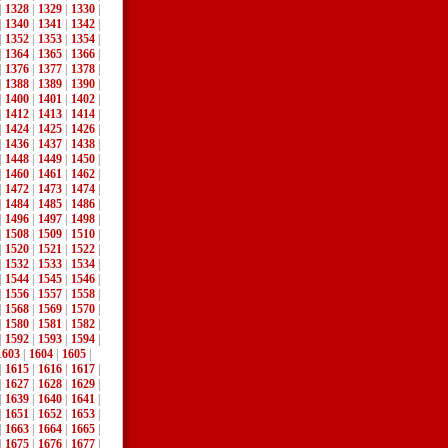
|
1328
|
1329
|
1330
|
|
1340
|
1341
|
1342
|
|
1352
|
1353
|
1354
|
|
1364
|
1365
|
1366
|
|
1376
|
1377
|
1378
|
|
1388
|
1389
|
1390
|
|
1400
|
1401
|
1402
|
|
1412
|
1413
|
1414
|
|
1424
|
1425
|
1426
|
|
1436
|
1437
|
1438
|
|
1448
|
1449
|
1450
|
|
1460
|
1461
|
1462
|
|
1472
|
1473
|
1474
|
|
1484
|
1485
|
1486
|
|
1496
|
1497
|
1498
|
|
1508
|
1509
|
1510
|
|
1520
|
1521
|
1522
|
|
1532
|
1533
|
1534
|
|
1544
|
1545
|
1546
|
|
1556
|
1557
|
1558
|
|
1568
|
1569
|
1570
|
|
1580
|
1581
|
1582
|
|
1592
|
1593
|
1594
|
1603
|
1604
|
1605
|
|
1615
|
1616
|
1617
|
|
1627
|
1628
|
1629
|
|
1639
|
1640
|
1641
|
|
1651
|
1652
|
1653
|
|
1663
|
1664
|
1665
|
|
1675
|
1676
|
1677
|