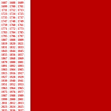
|
1687
|
1688
|
1689
|
|
1699
|
1700
|
1701
|
|
1711
|
1712
|
1713
|
|
1723
|
1724
|
1725
|
|
1735
|
1736
|
1737
|
|
1747
|
1748
|
1749
|
|
1759
|
1760
|
1761
|
|
1771
|
1772
|
1773
|
|
1783
|
1784
|
1785
|
|
1795
|
1796
|
1797
|
|
1807
|
1808
|
1809
|
|
1819
|
1820
|
1821
|
|
1831
|
1832
|
1833
|
|
1843
|
1844
|
1845
|
|
1855
|
1856
|
1857
|
|
1867
|
1868
|
1869
|
|
1879
|
1880
|
1881
|
|
1891
|
1892
|
1893
|
|
1903
|
1904
|
1905
|
|
1915
|
1916
|
1917
|
|
1927
|
1928
|
1929
|
|
1939
|
1940
|
1941
|
|
1951
|
1952
|
1953
|
|
1963
|
1964
|
1965
|
|
1975
|
1976
|
1977
|
|
1987
|
1988
|
1989
|
|
1999
|
2000
|
2001
|
|
2011
|
2012
|
2013
|
|
2023
|
2024
|
2025
|
|
2035
|
2036
|
2037
|