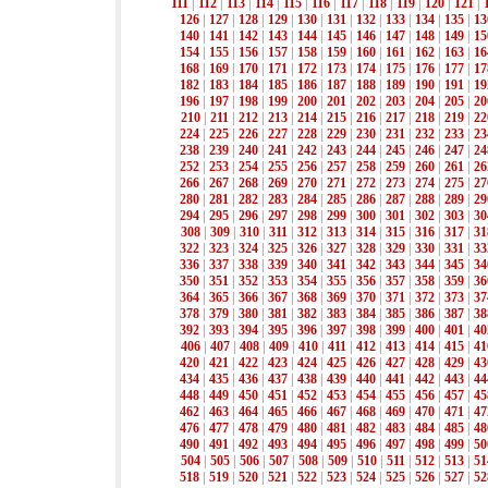
111
|
112
|
113
|
114
|
115
|
116
|
117
|
118
|
119
|
120
|
121
|
126
|
127
|
128
|
129
|
130
|
131
|
132
|
133
|
134
|
135
|
13
140
|
141
|
142
|
143
|
144
|
145
|
146
|
147
|
148
|
149
|
15
154
|
155
|
156
|
157
|
158
|
159
|
160
|
161
|
162
|
163
|
16
168
|
169
|
170
|
171
|
172
|
173
|
174
|
175
|
176
|
177
|
17
182
|
183
|
184
|
185
|
186
|
187
|
188
|
189
|
190
|
191
|
19
196
|
197
|
198
|
199
|
200
|
201
|
202
|
203
|
204
|
205
|
20
210
|
211
|
212
|
213
|
214
|
215
|
216
|
217
|
218
|
219
|
22
224
|
225
|
226
|
227
|
228
|
229
|
230
|
231
|
232
|
233
|
23
238
|
239
|
240
|
241
|
242
|
243
|
244
|
245
|
246
|
247
|
24
252
|
253
|
254
|
255
|
256
|
257
|
258
|
259
|
260
|
261
|
26
266
|
267
|
268
|
269
|
270
|
271
|
272
|
273
|
274
|
275
|
27
280
|
281
|
282
|
283
|
284
|
285
|
286
|
287
|
288
|
289
|
29
294
|
295
|
296
|
297
|
298
|
299
|
300
|
301
|
302
|
303
|
30
308
|
309
|
310
|
311
|
312
|
313
|
314
|
315
|
316
|
317
|
31
322
|
323
|
324
|
325
|
326
|
327
|
328
|
329
|
330
|
331
|
33
336
|
337
|
338
|
339
|
340
|
341
|
342
|
343
|
344
|
345
|
34
350
|
351
|
352
|
353
|
354
|
355
|
356
|
357
|
358
|
359
|
36
364
|
365
|
366
|
367
|
368
|
369
|
370
|
371
|
372
|
373
|
37
378
|
379
|
380
|
381
|
382
|
383
|
384
|
385
|
386
|
387
|
38
392
|
393
|
394
|
395
|
396
|
397
|
398
|
399
|
400
|
401
|
40
406
|
407
|
408
|
409
|
410
|
411
|
412
|
413
|
414
|
415
|
41
420
|
421
|
422
|
423
|
424
|
425
|
426
|
427
|
428
|
429
|
43
434
|
435
|
436
|
437
|
438
|
439
|
440
|
441
|
442
|
443
|
44
448
|
449
|
450
|
451
|
452
|
453
|
454
|
455
|
456
|
457
|
45
462
|
463
|
464
|
465
|
466
|
467
|
468
|
469
|
470
|
471
|
47
476
|
477
|
478
|
479
|
480
|
481
|
482
|
483
|
484
|
485
|
48
490
|
491
|
492
|
493
|
494
|
495
|
496
|
497
|
498
|
499
|
50
504
|
505
|
506
|
507
|
508
|
509
|
510
|
511
|
512
|
513
|
51
518
|
519
|
520
|
521
|
522
|
523
|
524
|
525
|
526
|
527
|
52