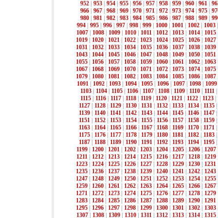
952
|
953
|
954
|
955
|
956
|
957
|
958
|
959
|
960
|
961
|
96
966
|
967
|
968
|
969
|
970
|
971
|
972
|
973
|
974
|
975
|
97
980
|
981
|
982
|
983
|
984
|
985
|
986
|
987
|
988
|
989
|
99
994
|
995
|
996
|
997
|
998
|
999
|
1000
|
1001
|
1002
|
1003
1007
|
1008
|
1009
|
1010
|
1011
|
1012
|
1013
|
1014
|
1015
1019
|
1020
|
1021
|
1022
|
1023
|
1024
|
1025
|
1026
|
1027
1031
|
1032
|
1033
|
1034
|
1035
|
1036
|
1037
|
1038
|
1039
1043
|
1044
|
1045
|
1046
|
1047
|
1048
|
1049
|
1050
|
1051
1055
|
1056
|
1057
|
1058
|
1059
|
1060
|
1061
|
1062
|
1063
1067
|
1068
|
1069
|
1070
|
1071
|
1072
|
1073
|
1074
|
1075
1079
|
1080
|
1081
|
1082
|
1083
|
1084
|
1085
|
1086
|
1087
1091
|
1092
|
1093
|
1094
|
1095
|
1096
|
1097
|
1098
|
1099
1103
|
1104
|
1105
|
1106
|
1107
|
1108
|
1109
|
1110
|
1111
1115
|
1116
|
1117
|
1118
|
1119
|
1120
|
1121
|
1122
|
1123
|
1127
|
1128
|
1129
|
1130
|
1131
|
1132
|
1133
|
1134
|
1135
1139
|
1140
|
1141
|
1142
|
1143
|
1144
|
1145
|
1146
|
1147
1151
|
1152
|
1153
|
1154
|
1155
|
1156
|
1157
|
1158
|
1159
1163
|
1164
|
1165
|
1166
|
1167
|
1168
|
1169
|
1170
|
1171
1175
|
1176
|
1177
|
1178
|
1179
|
1180
|
1181
|
1182
|
1183
1187
|
1188
|
1189
|
1190
|
1191
|
1192
|
1193
|
1194
|
1195
1199
|
1200
|
1201
|
1202
|
1203
|
1204
|
1205
|
1206
|
1207
1211
|
1212
|
1213
|
1214
|
1215
|
1216
|
1217
|
1218
|
1219
1223
|
1224
|
1225
|
1226
|
1227
|
1228
|
1229
|
1230
|
1231
1235
|
1236
|
1237
|
1238
|
1239
|
1240
|
1241
|
1242
|
1243
1247
|
1248
|
1249
|
1250
|
1251
|
1252
|
1253
|
1254
|
1255
1259
|
1260
|
1261
|
1262
|
1263
|
1264
|
1265
|
1266
|
1267
1271
|
1272
|
1273
|
1274
|
1275
|
1276
|
1277
|
1278
|
1279
1283
|
1284
|
1285
|
1286
|
1287
|
1288
|
1289
|
1290
|
1291
1295
|
1296
|
1297
|
1298
|
1299
|
1300
|
1301
|
1302
|
1303
1307
|
1308
|
1309
|
1310
|
1311
|
1312
|
1313
|
1314
|
1315