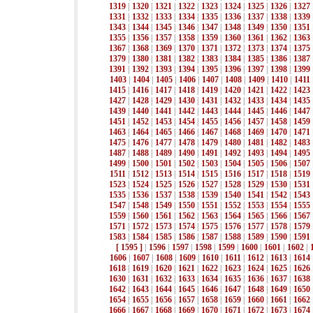
1319
|
1320
|
1321
|
1322
|
1323
|
1324
|
1325
|
1326
|
1327
1331
|
1332
|
1333
|
1334
|
1335
|
1336
|
1337
|
1338
|
1339
1343
|
1344
|
1345
|
1346
|
1347
|
1348
|
1349
|
1350
|
1351
1355
|
1356
|
1357
|
1358
|
1359
|
1360
|
1361
|
1362
|
1363
1367
|
1368
|
1369
|
1370
|
1371
|
1372
|
1373
|
1374
|
1375
1379
|
1380
|
1381
|
1382
|
1383
|
1384
|
1385
|
1386
|
1387
1391
|
1392
|
1393
|
1394
|
1395
|
1396
|
1397
|
1398
|
1399
1403
|
1404
|
1405
|
1406
|
1407
|
1408
|
1409
|
1410
|
1411
1415
|
1416
|
1417
|
1418
|
1419
|
1420
|
1421
|
1422
|
1423
1427
|
1428
|
1429
|
1430
|
1431
|
1432
|
1433
|
1434
|
1435
1439
|
1440
|
1441
|
1442
|
1443
|
1444
|
1445
|
1446
|
1447
1451
|
1452
|
1453
|
1454
|
1455
|
1456
|
1457
|
1458
|
1459
1463
|
1464
|
1465
|
1466
|
1467
|
1468
|
1469
|
1470
|
1471
1475
|
1476
|
1477
|
1478
|
1479
|
1480
|
1481
|
1482
|
1483
1487
|
1488
|
1489
|
1490
|
1491
|
1492
|
1493
|
1494
|
1495
1499
|
1500
|
1501
|
1502
|
1503
|
1504
|
1505
|
1506
|
1507
1511
|
1512
|
1513
|
1514
|
1515
|
1516
|
1517
|
1518
|
1519
1523
|
1524
|
1525
|
1526
|
1527
|
1528
|
1529
|
1530
|
1531
1535
|
1536
|
1537
|
1538
|
1539
|
1540
|
1541
|
1542
|
1543
1547
|
1548
|
1549
|
1550
|
1551
|
1552
|
1553
|
1554
|
1555
1559
|
1560
|
1561
|
1562
|
1563
|
1564
|
1565
|
1566
|
1567
1571
|
1572
|
1573
|
1574
|
1575
|
1576
|
1577
|
1578
|
1579
1583
|
1584
|
1585
|
1586
|
1587
|
1588
|
1589
|
1590
|
1591
[ 1595 ]
|
1596
|
1597
|
1598
|
1599
|
1600
|
1601
|
1602
|
1606
|
1607
|
1608
|
1609
|
1610
|
1611
|
1612
|
1613
|
1614
1618
|
1619
|
1620
|
1621
|
1622
|
1623
|
1624
|
1625
|
1626
1630
|
1631
|
1632
|
1633
|
1634
|
1635
|
1636
|
1637
|
1638
1642
|
1643
|
1644
|
1645
|
1646
|
1647
|
1648
|
1649
|
1650
1654
|
1655
|
1656
|
1657
|
1658
|
1659
|
1660
|
1661
|
1662
1666
|
1667
|
1668
|
1669
|
1670
|
1671
|
1672
|
1673
|
1674