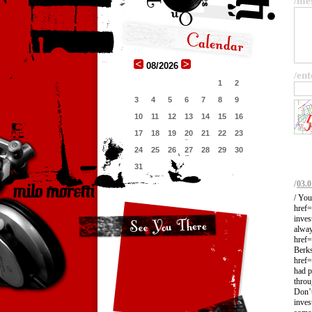
/me
08/2026
/ent
1
2
3
4
5
6
7
8
9
10
11
12
13
14
15
16
17
18
19
20
21
22
23
24
25
26
27
28
29
30
31
/
03.0
/ You
href=
inves
alway
href=
Berks
href=
had p
throu
Don’t
inves