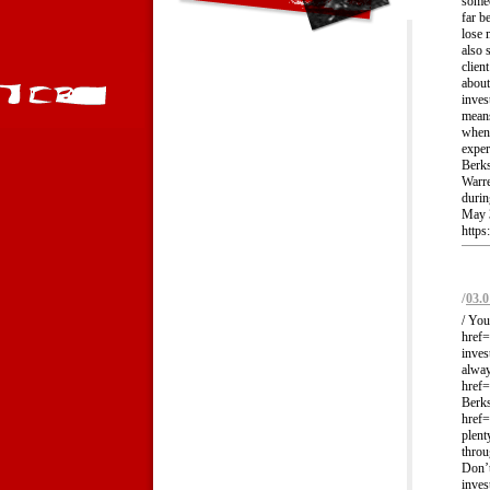
someo
far b
lose 
also 
clien
about
inves
means
when 
exper
Berks
Warre
durin
May 3
https:
/
03.0
/ You
href=
inves
alway
href=
Berks
href=
plent
throu
Don’t
inves