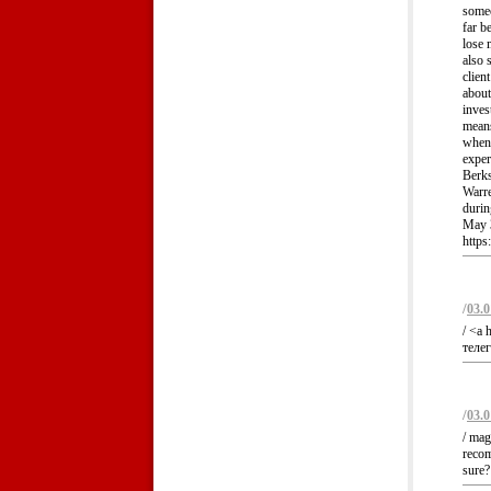
someo
far b
lose 
also 
clien
about
inves
means
when 
exper
Berks
Warre
durin
May 3
https:
/
03.0
/ <a 
телег
/
03.0
/ mag
recom
sure?