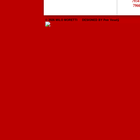
7954
796
© 2026 MILO MORETTI DESIGNED BY Petr Veselý