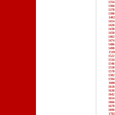
1354
1366
1378
1390
1402
1414
1426
1438
1450
1462
1474
1486
1498
1510
1522
1534
1546
1558
1570
1582
1594
1606
1618
1630
1642
1654
1666
1678
1690
1702