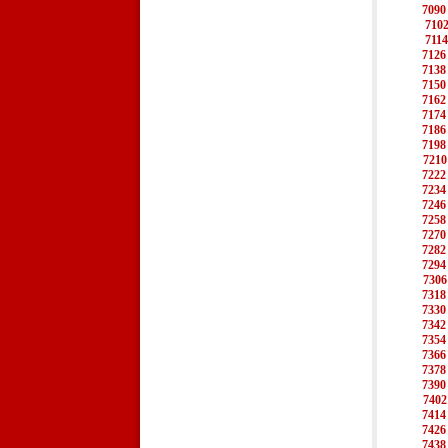
7090
710
7114
7126
7138
7150
7162
7174
7186
7198
7210
7222
7234
7246
7258
7270
7282
7294
7306
7318
7330
7342
7354
7366
7378
7390
7402
7414
7426
7438