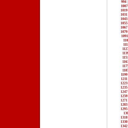
994
1007
1019
1031
1043
1055
1067
1079
1091
11
111
112
113
115
116
117
118
1199
1211
1223
1235
1247
1259
1271
1283
1295
13
1318
1330
1342