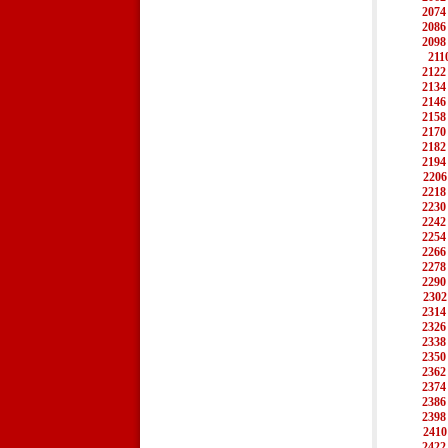
2074
2086
2098
211
2122
2134
2146
2158
2170
2182
2194
2206
2218
2230
2242
2254
2266
2278
2290
2302
2314
2326
2338
2350
2362
2374
2386
2398
2410
2422